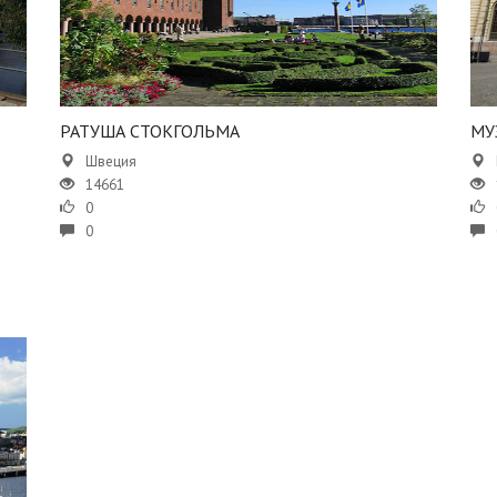
​​РАТУША СТОКГОЛЬМА
​​М
Швеция
14661
0
0