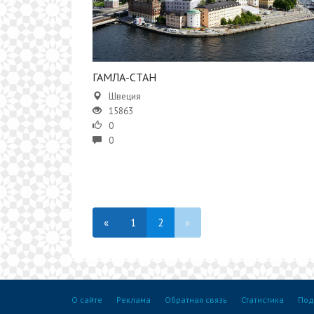
​​ГАМЛА-СТАН
Швеция
15863
0
0
«
1
2
»
О сайте
Реклама
Обратная связь
Статистика
Под