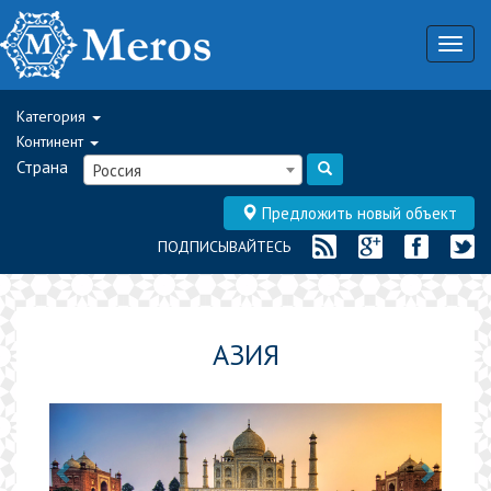
Togg
navig
Категория
Континент
Страна
Россия
Предложить новый объект
ПОДПИСЫВАЙТЕСЬ
АЗИЯ