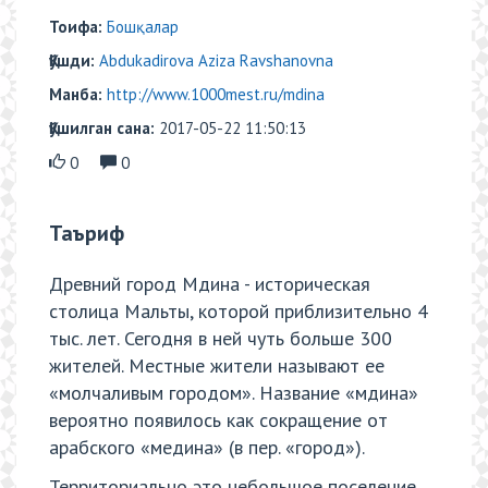
Тоифа:
Бошқалар
Қўшди:
Abdukadirova Aziza Ravshanovna
Манба:
http://www.1000mest.ru/mdina
Қўшилган сана:
2017-05-22 11:50:13
0
0
Таъриф
Древний город Мдина - историческая
столица Мальты, которой приблизительно 4
тыс. лет. Сегодня в ней чуть больше 300
жителей. Местные жители называют ее
«молчаливым городом». Название «мдина»
вероятно появилось как сокращение от
арабского «медина» (в пер. «город»).
Территориально это небольшое поселение