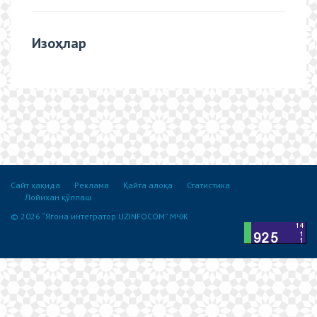
Изоҳлар
Сайт ҳақида
Реклама
Қайта алоқа
Статистика
Лойихан қўллаш
© 2026 “Ягона интегратор UZINFOCOM” МЧЖ