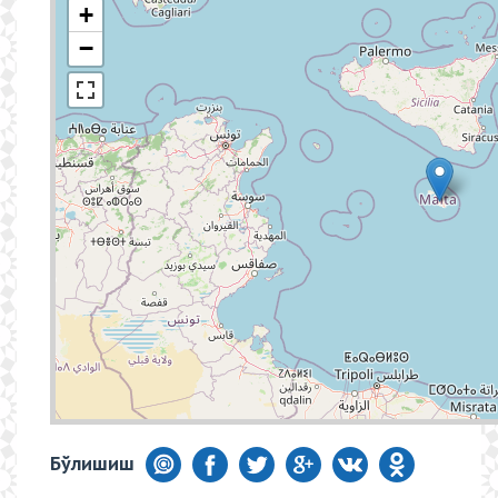
+
−
Бўлишиш