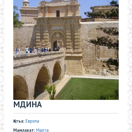
МДИНА
Қитъа:
Европа
Мамлакат:
Малта