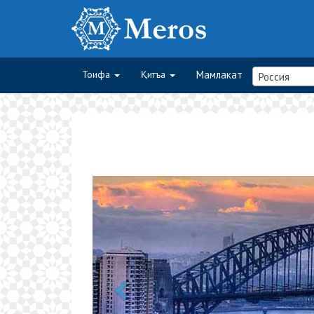
Тоифа
Қитъа
Мамлакат
Россия