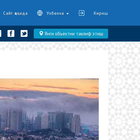
Сайт ҳақида
Узбекча
Кириш
Янги объектни таклиф этиш