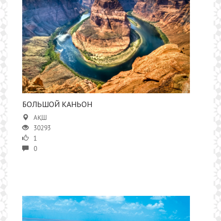
​БОЛЬШОЙ КАНЬОН
АҚШ
30293
1
0