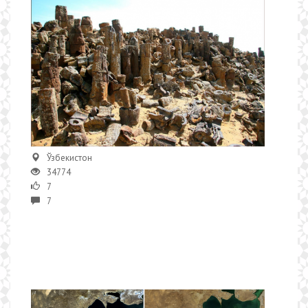
Ўзбекистон
34774
7
7