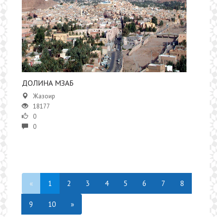
ДОЛИНА МЗАБ
Жазоир
18177
0
0
«
1
2
3
4
5
6
7
8
9
10
»