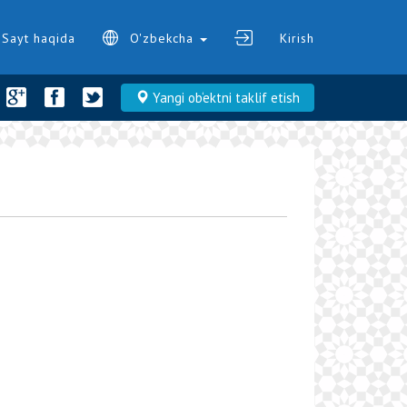
Sayt haqida
O'zbekcha
Kirish
Yangi ob‘ektni taklif etish