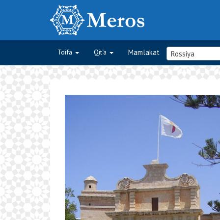
Toifa
Qit‘a
Mamlakat
Rossiya