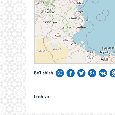
Bo‘lishish
Izohlar