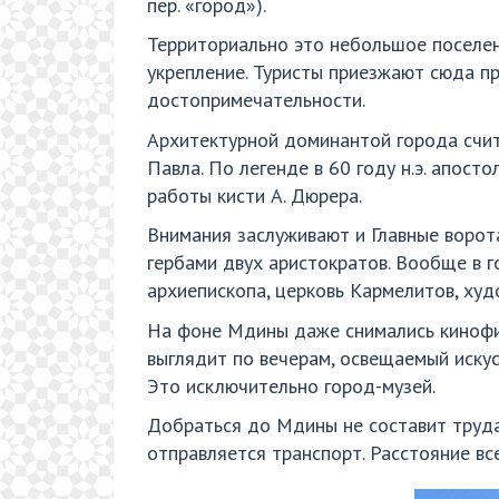
пер. «город»).
Территориально это небольшое поселен
укрепление. Туристы приезжают сюда пр
достопримечательности.
Архитектурной доминантой города счита
Павла. По легенде в 60 году н.э. апос
работы кисти А. Дюрера.
Внимания заслуживают и Главные ворота
гербами двух аристократов. Вообще в 
архиепископа, церковь Кармелитов, ху
На фоне Мдины даже снимались кинофил
выглядит по вечерам, освещаемый искус
Это исключительно город-музей.
Добраться до Мдины не составит труда
отправляется транспорт. Расстояние все