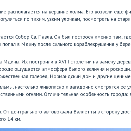
ие располагается на вершине холма. Его возвели еще ф
огуляться по тихим, узким улочкам, посмотреть на ста
ется Собор Св. Павла. Он был построен именно там, гд
тол попал в Мдину после сильного кораблекрушения у бер
 Мдины. Их построили в XVIII столетии на замену дере
городе ощущается атмосфера былого величия и роскоши.
дожественная галерея, Нормандский дом и другие ценные
ьмы, настолько живописно и загадочно смотрятся ее у
ственными огнями. Отличительная особенность города: в
. От центрального автовокзала Валлетты в сторону дос
го 14 км.