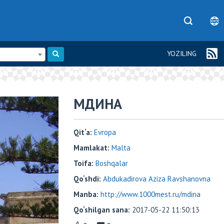
YOZILING
МДИНА
Qit‘a:
Evropa
Mamlakat:
Malta
Toifa:
Boshqalar
Qo‘shdi:
Abdukadirova Aziza Ravshanovna
Manba:
http://www.1000mest.ru/mdina
Qo‘shilgan sana:
2017-05-22 11:50:13