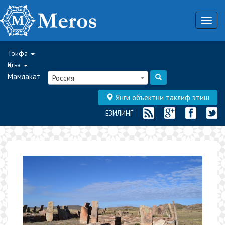
Togg
navig
Тоифа
Қитъа
Мамлакат
Россия
Янги объектни таклиф этиш
ЁЗИЛИНГ