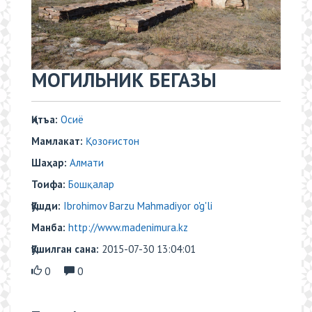
МОГИЛЬНИК БЕГАЗЫ
Қитъа:
Осиё
Мамлакат:
Қозоғистон
Шаҳар:
Aлмати
Тоифа:
Бошқалар
Қўшди:
Ibrohimov Barzu Mahmadiyor o'g'li
Манба:
http://www.madenimura.kz
Қўшилган сана:
2015-07-30 13:04:01
0
0