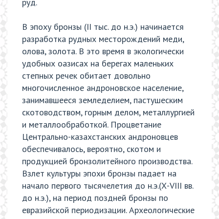
руд.
В эпоху бронзы (II тыс. до н.э.) начинается
разработка рудных месторождений меди,
олова, золота. В это время в экологически
удобных оазисах на берегах маленьких
степных речек обитает довольно
многочисленное андроновское население,
занимавшееся земледелием, пастушеским
скотоводством, горным делом, металлургией
и металлообработкой. Процветание
Центрально-казахстанских андроновцев
обеспечивалось, вероятно, скотом и
продукцией бронзолитейного производства.
Взлет культуры эпохи бронзы падает на
начало первого тысячелетия до н.э.(Х-VIII вв.
до н.э.), на период поздней бронзы по
евразийской периодизации. Археологические