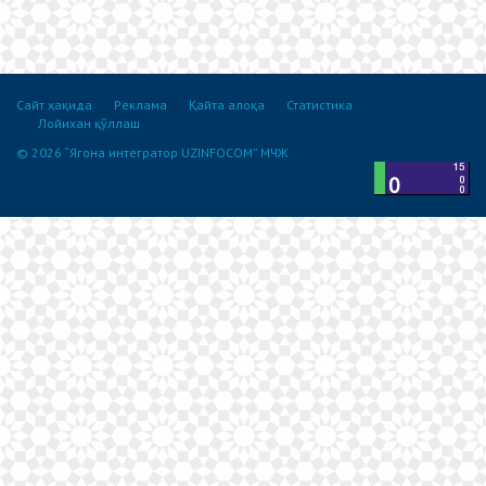
Сайт ҳақида
Реклама
Қайта алоқа
Статистика
Лойихан қўллаш
© 2026 “Ягона интегратор UZINFOCOM” МЧЖ