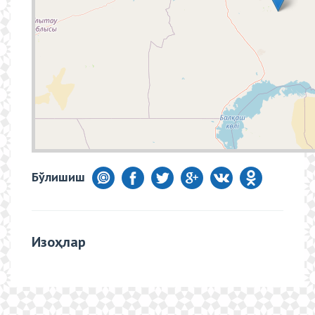
Бўлишиш
Изоҳлар