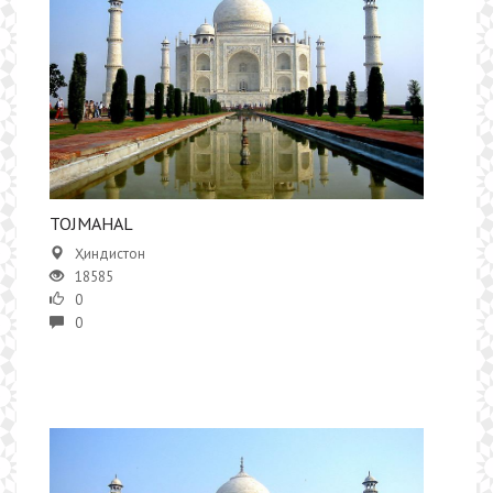
TOJMAHAL
Ҳиндистон
18585
0
0