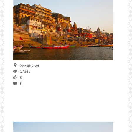
Ҳиндистон
17226
0
0