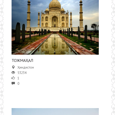
ТОЖМАҲАЛ
Ҳиндистон
53234
1
0