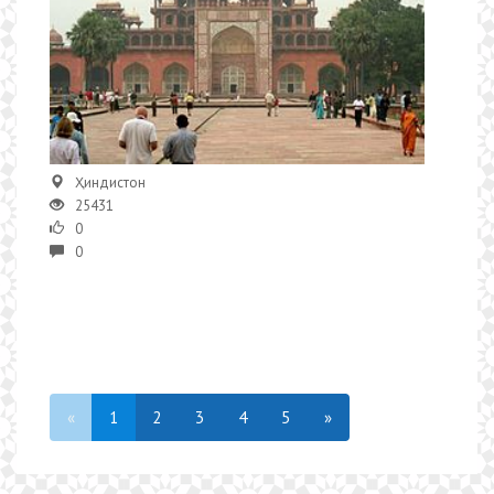
Ҳиндистон
25431
0
0
«
1
2
3
4
5
»