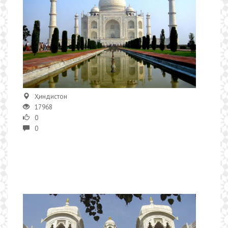
Ҳиндистон
17968
0
0