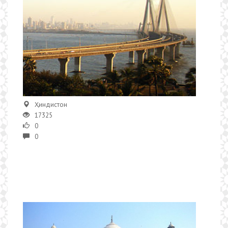
Ҳиндистон
17325
0
0