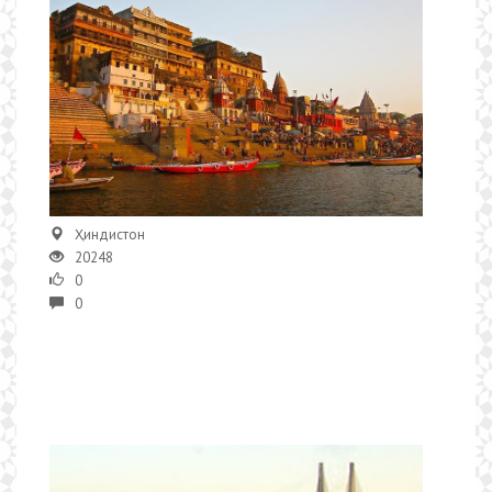
Ҳиндистон
20248
0
0