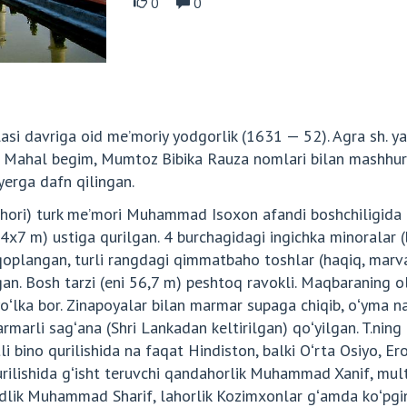
0
0
lasi davriga oid meʼmoriy yodgorlik (1631 — 52). Agra sh. y
Mahal begim, Mumtoz Bibika Rauza nomlari bilan mashhur b
yerga dafn qilingan.
ori) turk meʼmori Muhammad Isoxon afandi boshchiligida bu
4x7 m) ustiga qurilgan. 4 burchagidagi ingichka minoralar
oplangan, turli rangdagi qimmatbaho toshlar (haqiq, marvar
an. Bosh tarzi (eni 56,7 m) peshtoq ravokli. Maqbaraning o
yoʻlka bor. Zinapoyalar bilan marmar supaga chiqib, oʻyma n
arli sagʻana (Shri Lankadan keltirilgan) qoʻyilgan. T.ning 
 bino qurilishida na faqat Hindiston, balki Oʻrta Osiyo, Er
qurilishida gʻisht teruvchi qandahorlik Muhammad Xanif, m
dlik Muhammad Sharif, lahorlik Kozimxonlar gʻamda koʻpgi