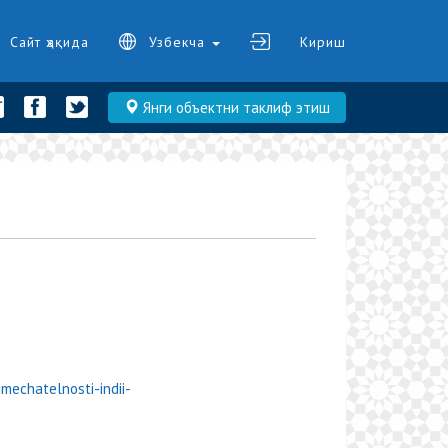
Сайт ҳақида
Узбекча
Кириш
Янги объектни таклиф этиш
mechatelnosti-indii-