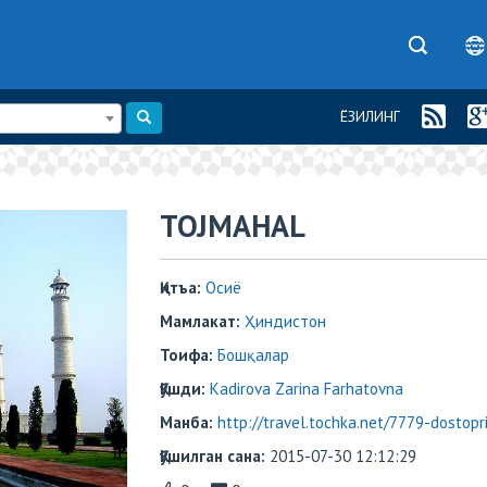
ЁЗИЛИНГ
TOJMAHAL
Қитъа:
Осиё
Мамлакат:
Ҳиндистон
Тоифа:
Бошқалар
Қўшди:
Kadirova Zarina Farhatovna
Манба:
http://travel.tochka.net/7779-dostopri
Қўшилган сана:
2015-07-30 12:12:29