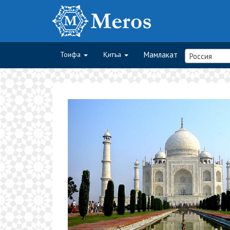
Тоифа
Қитъа
Мамлакат
Россия