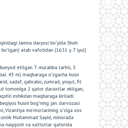
aqinidagi Jamna daryosi boʻyida Shoh
oʻlgan) atab vafotidan (1631 y. 7 iyul)
nyod etilgan. T. murabba tarhli, 3
 (bal. 45 m) maqbaraga oʻzgacha husn
id, sadaf, qahrabo, zumrad, yoqut, fil
ld tomoniga 2 qator daraxtlar ekilgan,
aqshli eshikdan maqbaraga kiriladi.
beqiyos husni bogʻning jan. darvozasi
on, Vizantiya meʼmorlarining oʻziga xos
ultonlik Muhammad Sayid, minorada
na naqqosh va xattotlar qatorida