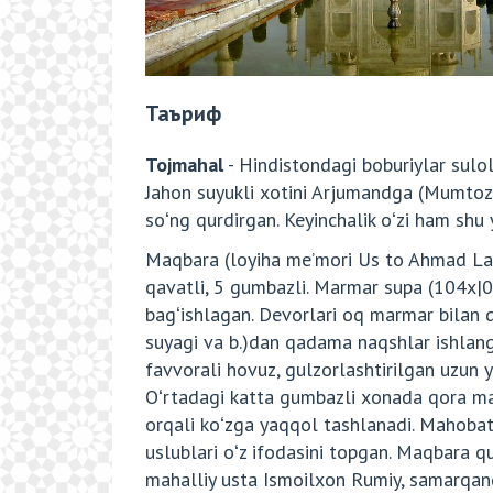
Таъриф
Tojmahal
- Hindistondagi boburiylar sulo
Jahon suyukli xotini Arjumandga (Mumtoz 
soʻng qurdirgan. Keyinchalik oʻzi ham shu 
Maqbara (loyiha meʼmori Us to Ahmad Lah
qavatli, 5 gumbazli. Marmar supa (104x|0
bagʻishlagan. Devorlari oq marmar bilan q
suyagi va b.)dan qadama naqshlar ishlang
favvorali hovuz, gulzorlashtirilgan uzun 
Oʻrtadagi katta gumbazli xonada qora marm
orqali koʻzga yaqqol tashlanadi. Mahobatli
uslublari oʻz ifodasini topgan. Maqbara 
mahalliy usta Ismoilxon Rumiy, samarqan