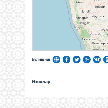
Бўлишиш
Изоҳлар