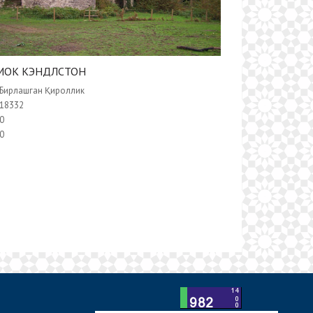
МОК КЭНДЛСТОН
Бирлашган Қироллик
18332
0
0