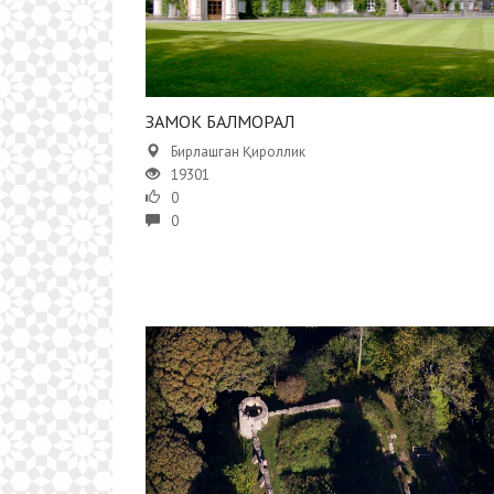
ЗАМОК БАЛМОРАЛ
Бирлашган Қироллик
19301
0
0