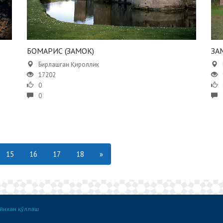
БОМАРИС (ЗАМОК)
ЗА
Бирлашган Қироллик
17202
0
0
15
16
17
18
»
йихан қўллаш