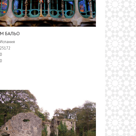
М БАЛЬО
Испания
25172
0
0