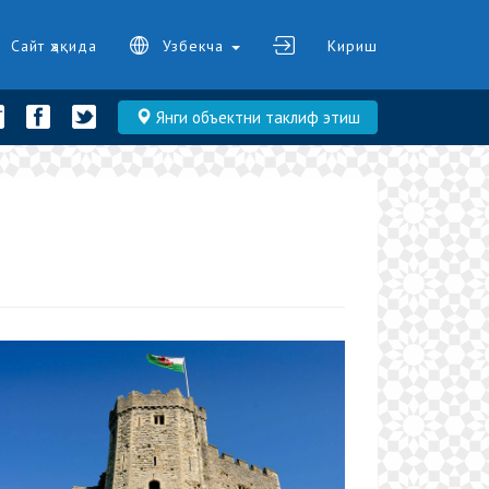
Сайт ҳақида
Узбекча
Кириш
Янги объектни таклиф этиш