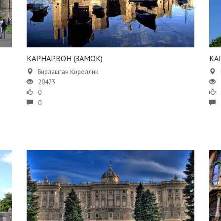
КАРНАРВОН (ЗАМОК)
КА
Бирлашган Қироллик
20473
0
0