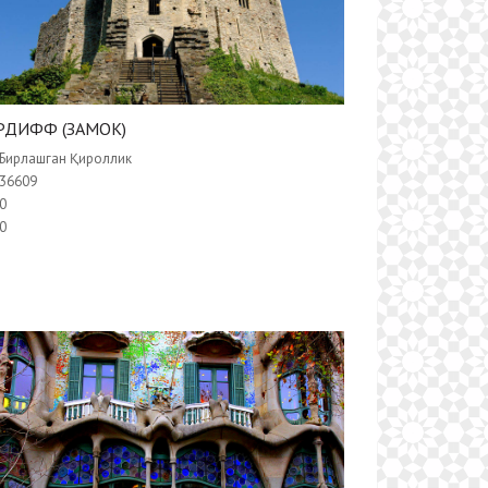
РДИФФ (ЗАМОК)
Бирлашган Қироллик
36609
0
0