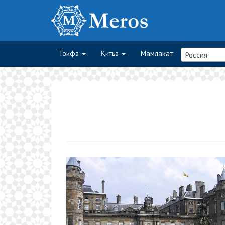
Тоифа
Қитъа
Мамлакат
Россия