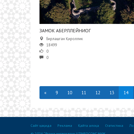
ЗАМОК АБЕРЛЛЕЙНИОГ
Бирлашган Қироллик
18499
0
0
«
9
10
11
12
13
14
Сайт ҳақида
Реклама
Қайта алоқа
Статистика
Ло
© 2026 “Ягона интегратор UZINFOCOM” МЧЖ