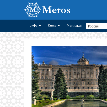
Тоифа
Қитъа
Мамлакат
Россия