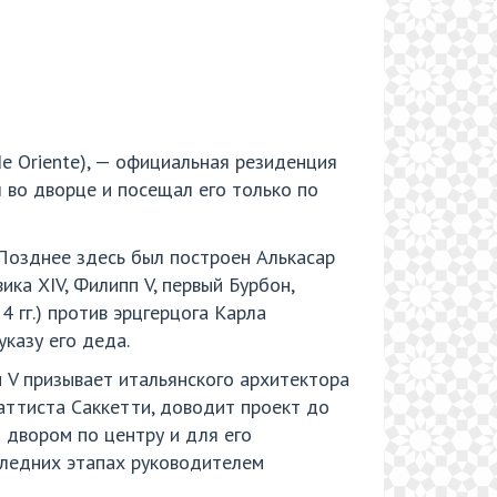
de Oriente), — официальная резиденция
л во дворце и посещал его только по
 Позднее здесь был построен Алькасар
ка XIV, Филипп V, первый Бурбон,
 гг.) против эрцгерцога Карла
казу его деда.
 V призывает итальянского архитектора
аттиста Саккетти, доводит проект до
 двором по центру и для его
оследних этапах руководителем