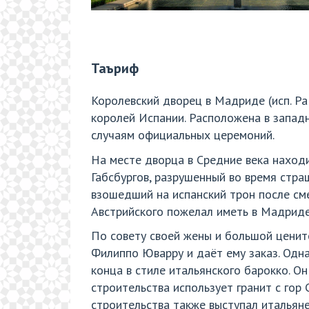
Таъриф
Королевский дворец в Мадриде (исп. Pal
королей Испании. Расположена в западн
случаям официальных церемоний.
На месте дворца в Средние века наход
Габсбургов, разрушенный во время стра
взошедший на испанский трон после сме
Австрийского пожелал иметь в Мадриде
По совету своей жены и большой ценит
Филиппо Юварру и даёт ему заказ. Одн
конца в стиле итальянского барокко. О
строительства использует гранит с гор
строительства также выступал итальян