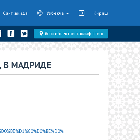
Сайт ҳақида
Узбекча
Кириш
Янги объектни таклиф этиш
Ц В МАДРИДЕ
D0%9A%D0%BE%D1%80%D0%BE%D0%