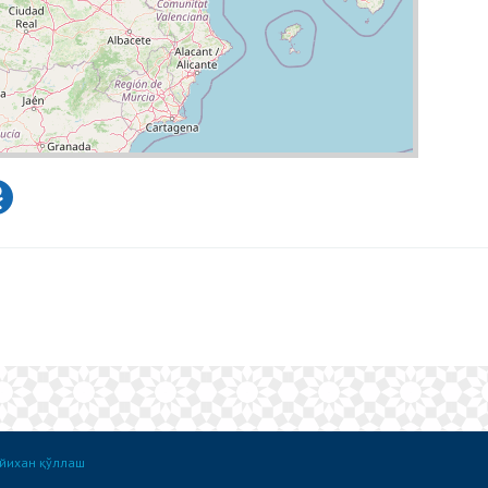
йихан қўллаш