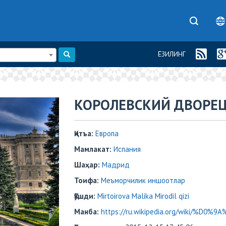
ЁЗИЛИНГ
​​КОРОЛЕВСКИЙ ДВОРЕ
Қитъа:
Европа
Мамлакат:
Испания
Шаҳар:
Mадрид
Тоифа:
Меъморчилик иншоотлар
Қўшди:
Mirtoirova Malika Mirodil qizi
Манба:
https://ru.wikipedia.org/wiki/%