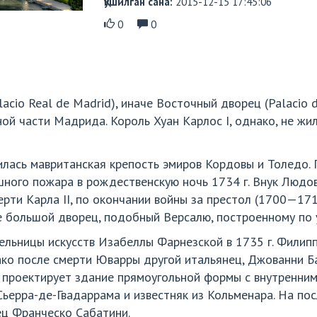
Қўшилган сана:
2015-12-15 17:45:06
0
0
acio Real de Madrid), иначе Восточный дворец (Palacio 
ой части Мадрида. Король Хуан Карлос I, однако, не жи
илась мавританская крепость эмиров Кордовы и Толедо.
шного пожара в рождественскую ночь 1734 г. Внук Людови
рти Карла II, по окончании войны за престол (1700—1714
 большой дворец, подобный Версалю, построенному по у
ельницы искусств Изабеллы Фарнезской в 1735 г. Филипп
ако после смерти Юварры другой итальянец, Джованни Б
н проектирует здание прямоугольной формы с внутренним
 Сьерра-де-Гвадаррама и известняк из Кольменара. На п
ец Франческо Сабатини.