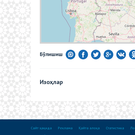
Бўлишиш
Изоҳлар
Сайт ҳақида
Реклама
Қайта алоқа
Статистика
Ло