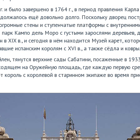
. и было завершено в 1764 г., в период правления Карла 
должалось ещё довольно долго. Поскольку дворец постр
 огромные стены и ступенчатые платформы с внутренним
ы парк Кампо дель Моро с густыми зарослями деревьев, 
 в XIX в., и сегодня в нём находится Музей карет, кото
шие испанским королям с XVI в., а также сёдла и ковры
йлен, тянутся верхние сады Сабатини, посаженные в 1933
ходящем на Оружейную площадь, где каждую первую ср
т король с королевой в старинном экипаже во время при