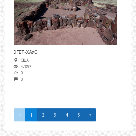
ЭГЕТ-ХАУС
США
37092
0
0
«
1
2
3
4
5
»