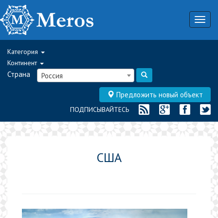
Togg
navig
Категория
Континент
Страна
Россия
Предложить новый объект
ПОДПИСЫВАЙТЕСЬ
США