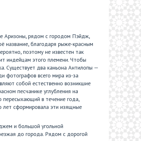
ре Аризоны, рядом с городом Пэйдж,
оё название, благодаря рыже-красным
роятно, поэтому не известен так
ит индейцам этого племени. Чтобы
ка. Существует два каньона Антилопы —
еди фотографов всего мира из-за
авляют собой естественно возникшие
расном песчанике углубления на
но пересыхающий в течение года,
го лет сформировала эти изящные
йджем и большой угольной
оезжая до города. Рядом с дорогой