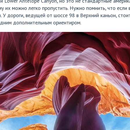
 и Lower Antelope Canyon, но это не стандартные амери
му их можно легко пропустить. Нужно помнить, что если
. У дороги, ведущей от шоссе 98 в Верхний каньон, сто
одним дополнительным ориентиром.