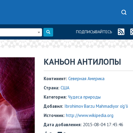
ПОДПИСЫВАЙТЕСЬ
​КАНЬОН АНТИЛОПЫ
Континент:
Северная Америка
Страна:
США
Категория:
Чудеса природы
Добавил:
Ibrohimov Barzu Mahmadiyor o'g'li
Источник:
http://www.wikipedia.org
Дата добавления:
2015-08-04 17:43:46