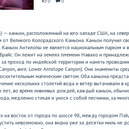
0
0
n) — каньон, расположенный на юго-западе США, на севе
м от Великого Колорадского Каньона. Каньон получил св
 Каньон Антилопы не является национальным парком и ве
 Брайс. Он лежит на землях племени Навахо и принадлеж
 за проход по индейской территории и нанять проводни
 Canyon, англ. Lower Antelope Canyon). Они знамениты ср
осхитительным магическим светом. Оба каньона предст
ечение нескольких столетий вода и ветер вытачивали в к
ко лет, во время ливневых дождей, каждый каньон, обыч
да, медленно стекая и унося с собой песчинки, за мно
х на восток от города по шоссе 98, между городом Пэ
устить невозможно, она видна уже за десятки миль не д