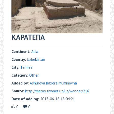
КАРАТЕПА
Continent:
Asia
Country:
Uzbekistan
City:
Termez
Category:
Other
Added by:
Ashurova Baxora Muminovna
Source:
http://meros.ziyonet.uz/uz/wonder/216
Date of adding:
2015-06-18 18:04:21
0
0