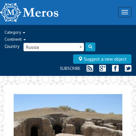
Togg
navig
Category
Continent
Country
Russia
Suggest a new object
SUBSCRIBE