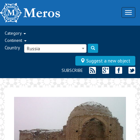
Togg
navig
Category
Continent
Country
Russia
Suggest a new object
SUBSCRIBE