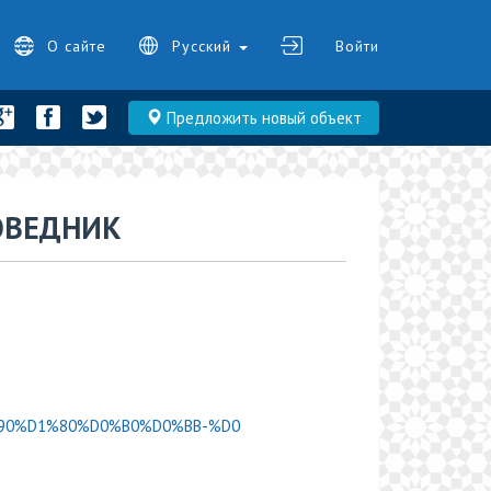
О сайте
Русский
Войти
Предложить новый объект
ОВЕДНИК
/%D0%90%D1%80%D0%B0%D0%BB-%D0