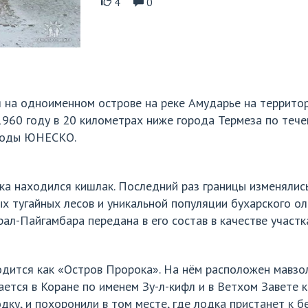
4
0
 на одноименном острове на реке Амударье на террито
 1960 году в 20 километрах ниже города Термеза по те
ироды ЮНЕСКО.
ка находился кишлак. Последний раз границы изменялись
 тугайных лесов и уникальной популяции бухарского оле
ал-Пайгамбара передана в его состав в качестве участк
одится как «Остров Пророка». На нём расположен мавзо
ется в Коране по именем Зу-л-кифл и в Ветхом Завете к
дку, и похоронили в том месте, где лодка пристанет к бе