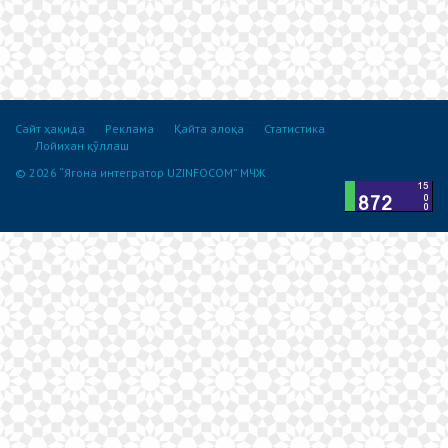
Сайт ҳақида
Реклама
Қайта алоқа
Статистика
Лойихан қўллаш
© 2026 “Ягона интегратор UZINFOCOM” МЧЖ