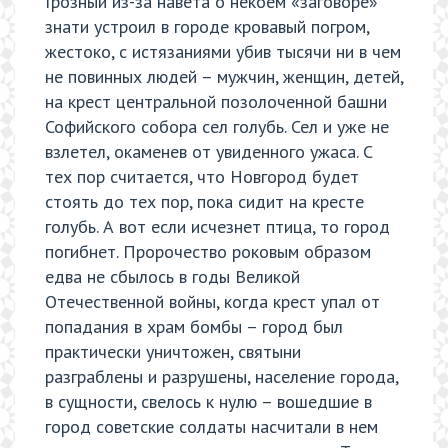
Грозный из-за навета о некоем «заговоре»
знати устроил в городе кровавый погром,
жестоко, с истязаниями убив тысячи ни в чем
не повинных людей – мужчин, женщин, детей,
на крест центральной позолоченной башни
Софийского собора сел голубь. Сел и уже не
взлетел, окаменев от увиденного ужаса. С
тех пор считается, что Новгород будет
стоять до тех пор, пока сидит на кресте
голубь. А вот если исчезнет птица, то город
погибнет. Пророчество роковым образом
едва не сбылось в годы Великой
Отечественной войны, когда крест упал от
попадания в храм бомбы – город был
практически уничтожен, святыни
разграблены и разрушены, население города,
в сущности, свелось к нулю – вошедшие в
город советские солдаты насчитали в нем