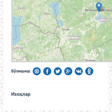
Бўлишиш
Изоҳлар