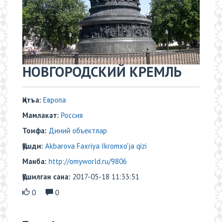
НОВГОРОДСКИЙ КРЕМЛЬ
Қитъа:
Европа
Мамлакат:
Россия
Тоифа:
Диний объектлар
Қўшди:
Akbarova Faxriya Ikromxo'ja qizi
Манба:
http://omyworld.ru/9806
Қўшилган сана:
2017-05-18 11:33:51
0
0