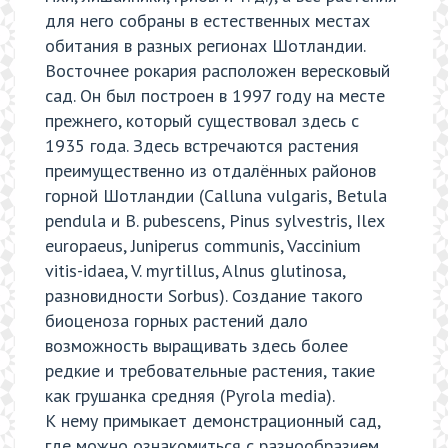
для него собраны в естественных местах
обитания в разных регионах Шотландии.
Восточнее рокария расположен вересковый
сад. Он был построен в 1997 году на месте
прежнего, который существовал здесь с
1935 года. Здесь встречаются растения
преимущественно из отдалённых районов
горной Шотландии (Calluna vulgaris, Betula
pendula и B. pubescens, Pinus sylvestris, Ilex
europaeus, Juniperus communis, Vaccinium
vitis-idaea, V. myrtillus, Alnus glutinosa,
разновидности Sorbus). Создание такого
биоценоза горных растений дало
возможность выращивать здесь более
редкие и требовательные растения, такие
как грушанка средняя (Pyrola media).
К нему примыкает демонстрационный сад,
где можно ознакомиться с разнообразием