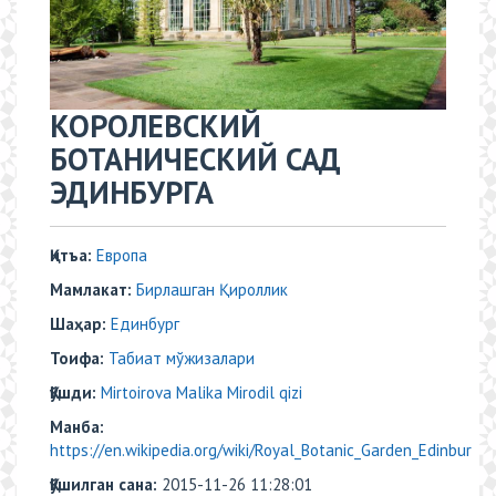
КОРОЛЕВСКИЙ
БОТАНИЧЕСКИЙ САД
ЭДИНБУРГА
Қитъа:
Европа
Мамлакат:
Бирлашган Қироллик
Шаҳар:
Eдинбург
Тоифа:
Табиат мўжизалари
Қўшди:
Mirtoirova Malika Mirodil qizi
Манба:
https://en.wikipedia.org/wiki/Royal_Botanic_Garden_Edinbur
Қўшилган сана:
2015-11-26 11:28:01