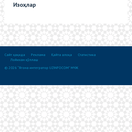
Изоҳлар
Сайт ҳақида
Реклама
Қайта алоқа
Статистика
Лойихан қўллаш
© 2026 “Ягона интегратор UZINFOCOM” МЧЖ