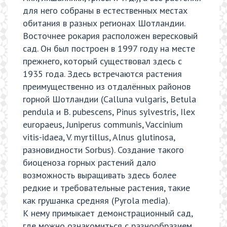
для него собраны в естественных местах
обитания в разных регионах Шотландии.
Восточнее рокария расположен вересковый
сад. Он был построен в 1997 году на месте
прежнего, который существовал здесь с
1935 года. Здесь встречаются растения
преимущественно из отдалённых районов
горной Шотландии (Calluna vulgaris, Betula
pendula и B. pubescens, Pinus sylvestris, Ilex
europaeus, Juniperus communis, Vaccinium
vitis-idaea, V. myrtillus, Alnus glutinosa,
разновидности Sorbus). Создание такого
биоценоза горных растений дало
возможность выращивать здесь более
редкие и требовательные растения, такие
как грушанка средняя (Pyrola media).
К нему примыкает демонстрационный сад,
где можно ознакомиться с разнообразием