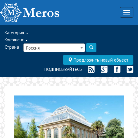
Togg
navig
Категория
Континент
Страна
Россия
Предложить новый объект
ПОДПИСЫВАЙТЕСЬ