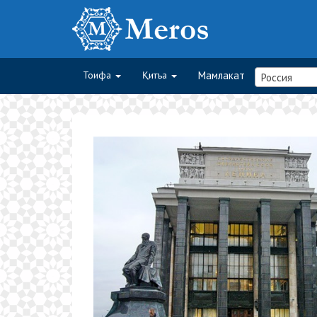
Тоифа
Қитъа
Мамлакат
Россия