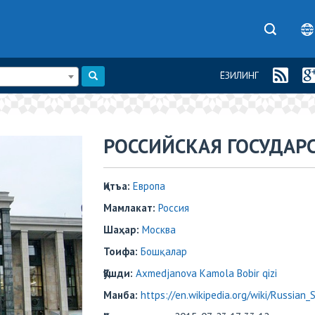
ЁЗИЛИНГ
РОССИЙСКАЯ ГОСУДАР
Қитъа:
Европа
Мамлакат:
Россия
Шаҳар:
Mосква
Тоифа:
Бошқалар
Қўшди:
Axmedjanova Kamola Bobir qizi
Манба:
https://en.wikipedia.org/wiki/Russian_