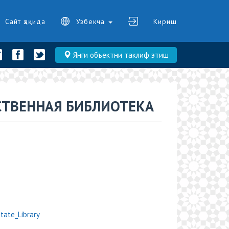
Сайт ҳақида
Узбекча
Кириш
Янги объектни таклиф этиш
СТВЕННАЯ БИБЛИОТЕКА
State_Library