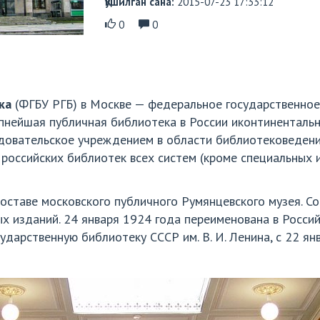
Қўшилган сана:
2015-07-23 17:33:12
0
0
ка
(ФГБУ РГБ) в Москве — федеральное государственно
пнейшая публичная библиотека в России иконтинентальн
довательское учреждением в области библиотековедения
российских библиотек всех систем (кроме специальных и
составе московского публичного Румянцевского музея. С
 изданий. 24 января 1924 года переименована в Российск
ударственную библиотеку СССР им. В. И. Ленина, с 22 я