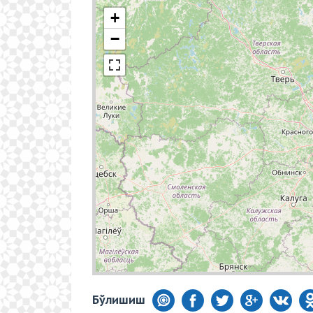
+
−
Бўлишиш