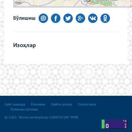
Бўлишиш
Изоҳлар
Сайт ҳақида
Реклама
Қайта алоқа
Статистика
Лойихан қўллаш
© 2026 “Ягона интегратор UZINFOCOM” МЧЖ