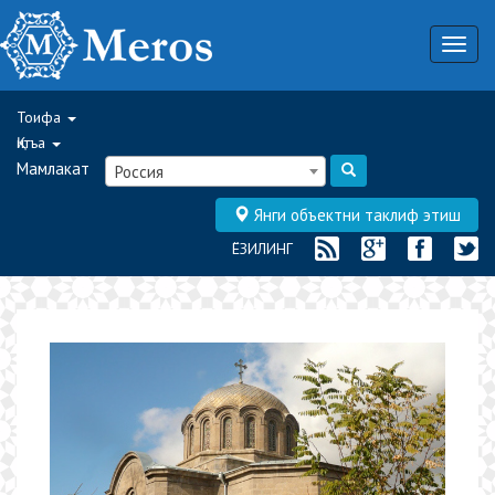
Togg
navig
Тоифа
Қитъа
Мамлакат
Россия
Янги объектни таклиф этиш
ЁЗИЛИНГ