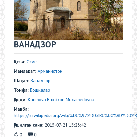
ВАНАДЗОР
Қитъа:
Осиё
Мамлакат:
Арманистон
Шаҳар:
Ванадсор
Тоифа:
Бошқалар
Қўшди:
Karimova Baxtixon Muxamedovna
Манба:
https://ru.wikipedia.org/wiki/%D0%92%D0%B0%D0%BD%D0
Қўшилган сана:
2015-07-21 15:23:42
0
0