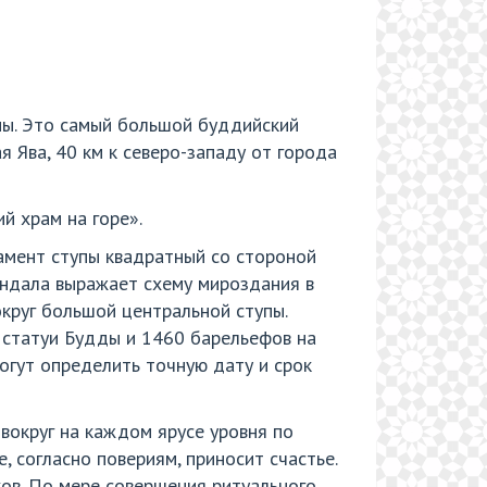
ны. Это самый большой буддийский
 Ява, 40 км к северо-западу от города
й храм на горе».
амент ступы квадратный со стороной
 мандала выражает схему мироздания в
круг большой центральной ступы.
 статуи Будды и 1460 барельефов на
огут определить точную дату и срок
вокруг на каждом ярусе уровня по
, согласно повериям, приносит счастье.
ов. По мере совершения ритуального