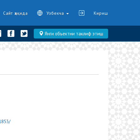
Сайт ҳақида
Узбекча
Кириш
Янги объектни таклиф этиш
1853/