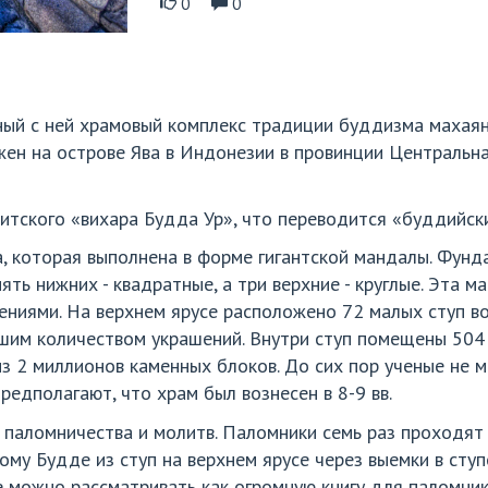
0
0
нный с ней храмовый комплекс традиции буддизма махая
ен на острове Ява в Индонезии в провинции Центральная
тского «вихара Будда Ур», что переводится «буддийски
а, которая выполнена в форме гигантской мандалы. Фунд
пять нижних - квадратные, а три верхние - круглые. Эта
ениями. На верхнем ярусе расположено 72 малых ступ во
шим количеством украшений. Внутри ступ помещены 504
з 2 миллионов каменных блоков. До сих пор ученые не м
редполагают, что храм был вознесен в 8-9 вв.
 паломничества и молитв. Паломники семь раз проходят 
му Будде из ступ на верхнем ярусе через выемки в ступе
 можно рассматривать как огромную книгу для паломник