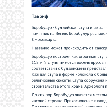
Таъриф
Боробудур - буддийская ступа и связа
памятник на Земле. Боробудур располож
Джокьякарта.
Название может происходить от санскри
Боробудур построен как огромная ступ
118 м. У ступы имеются восемь ярусов, 
соответствии с буддийскими представл
Каждая ступа в форме колокола с боль
религиозные сюжеты. Ступа сооружена и
строительства этого храма. Археологи п
До сих пор Боробудур является местом
часовой стрелке. Прикосновение к каждо
По мнению исследователей, сооружение