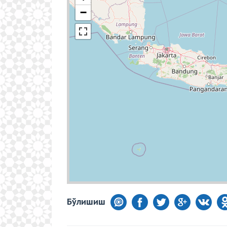
−
Бўлишиш