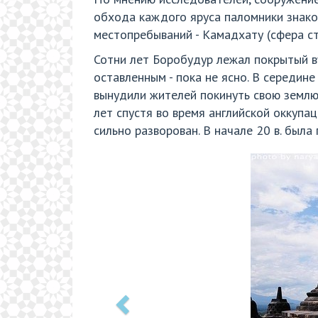
обхода каждого яруса паломники знако
местопребываний - Камадхату (сфера ст
Сотни лет Боробудур лежал покрытый в
оставленным - пока не ясно. В середин
вынудили жителей покинуть свою землю 
лет спустя во время английской оккупа
сильно разворован. В начале 20 в. был