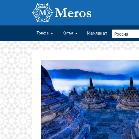
Тоифа
Қитъа
Мамлакат
Россия