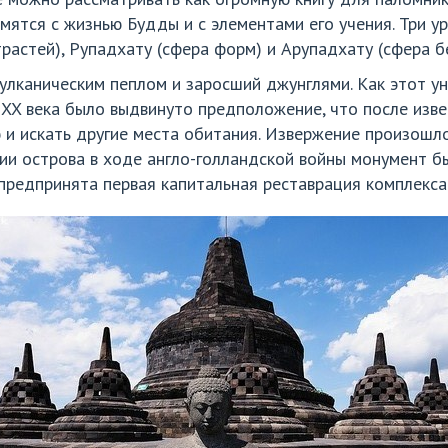
мятся с жизнью Будды и с элементами его учения. Три у
растей), Рупадхату (сфера форм) и Арупадхату (сфера б
улканическим пеплом и заросший джунглями. Как этот у
е XX века было выдвинуто предположение, что после изв
и искать другие места обитания. Извержение произошло
ции острова в ходе англо-голландской войны монумент б
а предпринята первая капитальная реставрация комплекса