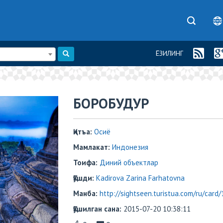
ЁЗИЛИНГ
БОРОБУДУР
Қитъа:
Осиё
Мамлакат:
Индонезия
Тоифа:
Диний объектлар
Қўшди:
Kadirova Zarina Farhatovna
Манба:
http://sightseen.turistua.com/ru/card/
Қўшилган сана:
2015-07-20 10:38:11