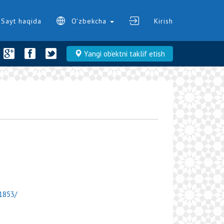
Sayt haqida
O'zbekcha
Kirish
Yangi ob‘ektni taklif etish
/1853/