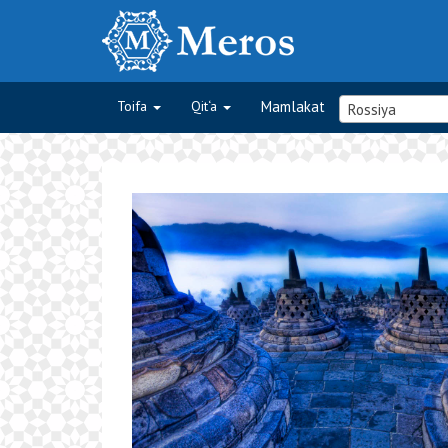
Toifa
Qit‘a
Mamlakat
Rossiya