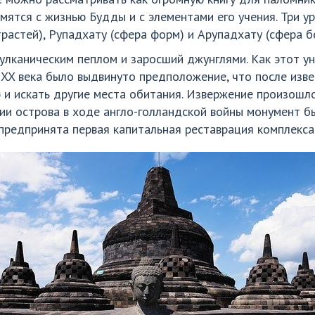
мятся с жизнью Будды и с элементами его учения. Три у
растей), Рупадхату (сфера форм) и Арупадхату (сфера б
улканическим пеплом и заросший джунглями. Как этот у
е XX века было выдвинуто предположение, что после изв
и искать другие места обитания. Извержение произошло
ции острова в ходе англо-голландской войны монумент б
а предпринята первая капитальная реставрация комплекса