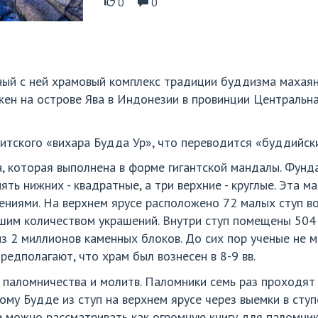
0
0
нный с ней храмовый комплекс традиции буддизма махая
ен на острове Ява в Индонезии в провинции Центральная
тского «вихара Будда Ур», что переводится «буддийски
а, которая выполнена в форме гигантской мандалы. Фунд
пять нижних - квадратные, а три верхние - круглые. Эта
ениями. На верхнем ярусе расположено 72 малых ступ во
шим количеством украшений. Внутри ступ помещены 504
з 2 миллионов каменных блоков. До сих пор ученые не м
редполагают, что храм был вознесен в 8-9 вв.
 паломничества и молитв. Паломники семь раз проходят 
му Будде из ступ на верхнем ярусе через выемки в ступе
 можно рассматривать как огромную книгу для паломник