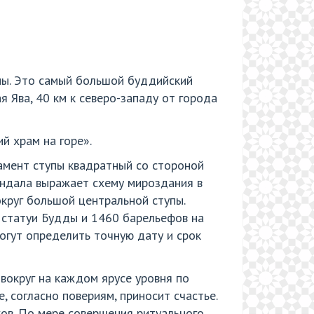
ны. Это самый большой буддийский
 Ява, 40 км к северо-западу от города
й храм на горе».
амент ступы квадратный со стороной
 мандала выражает схему мироздания в
круг большой центральной ступы.
 статуи Будды и 1460 барельефов на
огут определить точную дату и срок
вокруг на каждом ярусе уровня по
, согласно повериям, приносит счастье.
ов. По мере совершения ритуального