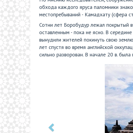
обхода каждого яруса паломники знако
местопребываний - Камадхату (сфера ст
Сотни лет Боробудур лежал покрытый в
оставленным - пока не ясно. В середин
вынудили жителей покинуть свою землю 
лет спустя во время английской оккупа
сильно разворован. В начале 20 в. был