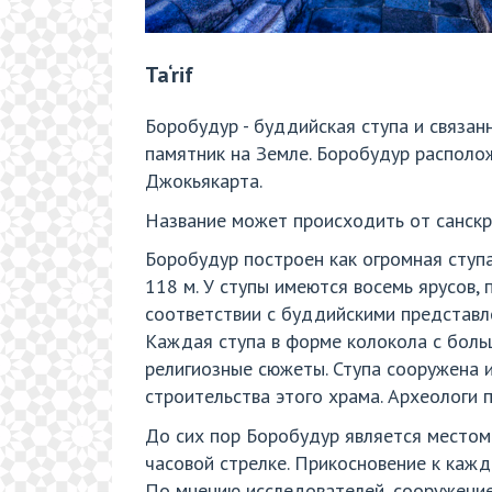
Ta‘rif
Боробудур - буддийская ступа и связа
памятник на Земле. Боробудур располож
Джокьякарта.
Название может происходить от санскри
Боробудур построен как огромная ступ
118 м. У ступы имеются восемь ярусов, 
соответствии с буддийскими представл
Каждая ступа в форме колокола с боль
религиозные сюжеты. Ступа сооружена и
строительства этого храма. Археологи п
До сих пор Боробудур является местом
часовой стрелке. Прикосновение к каждо
По мнению исследователей, сооружение