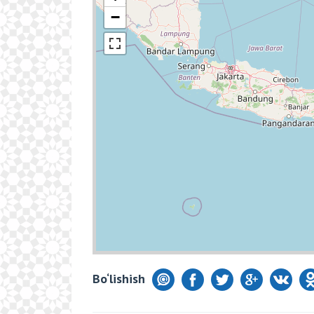
−
Bo‘lishish