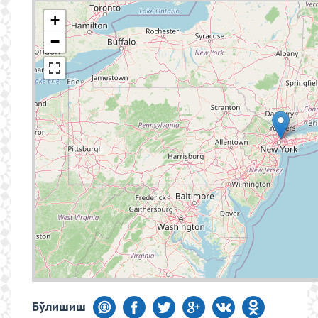
+
−
Бўлишиш