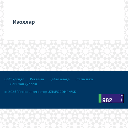
Изоҳлар
Сайт ҳақида
Реклама
Қайта алоқа
Статистика
Лойихан қўллаш
© 2026 “Ягона интегратор UZINFOCOM” МЧЖ