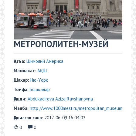
​МЕТРОПОЛИТЕН-МУЗЕЙ
Қитъа:
Шимолий Америка
Мамлакат:
АҚШ
Шаҳар:
Ню-Yорк
Тоифа:
Бошқалар
Қўшди:
Abdukadirova Aziza Ravshanovna
Манба:
http://www.1000mest.ru/metropolitan_museum
Қўшилган сана:
2017-06-09 16:04:02
0
0