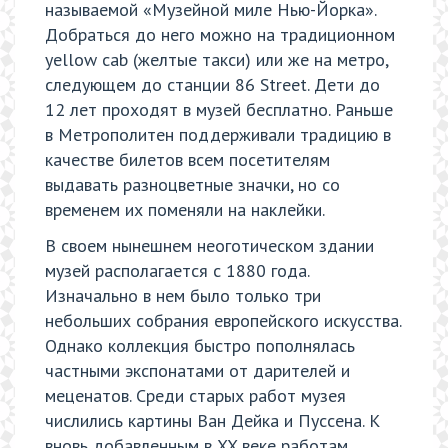
называемой «Музейной миле Нью-Йорка».
Добраться до него можно на традиционном
yellow cab (желтые такси) или же на метро,
следующем до станции 86 Street. Дети до
12 лет проходят в музей бесплатно. Раньше
в Метрополитен поддерживали традицию в
качестве билетов всем посетителям
выдавать разноцветные значки, но со
временем их поменяли на наклейки.
В своем нынешнем неоготическом здании
музей располагается с 1880 года.
Изначально в нем было только три
небольших собрания европейского искусства.
Однако коллекция быстро пополнялась
частными экспонатами от дарителей и
меценатов. Среди старых работ музея
числились картины Ван Дейка и Пуссена. К
вновь добавленным в XX веке работам