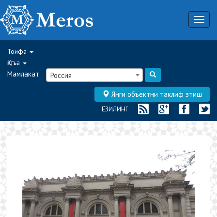
Togg
navig
Тоифа
Қитъа
Мамлакат
Россия
Янги объектни таклиф этиш
ЁЗИЛИНГ