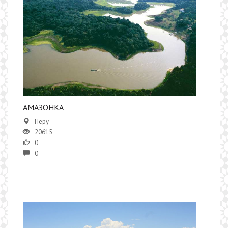
​АМАЗОНКА
Перу
20615
0
0