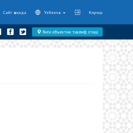
Сайт ҳақида
Узбекча
Кириш
Янги объектни таклиф этиш