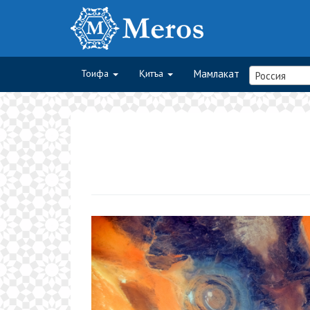
Тоифа
Қитъа
Мамлакат
Россия