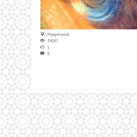
Мавритания
34185
1
0