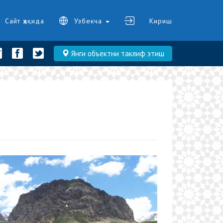
Сайт ҳақида
Узбекча
Кириш
Янги объектни таклиф этиш