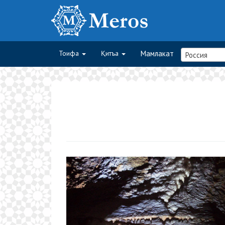
Тоифа
Қитъа
Мамлакат
Россия