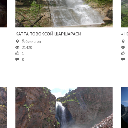
КАТТА ТОВОҚСОЙ ШАРШАРАСИ
«Н
Ўзбекистон
21420
1
0