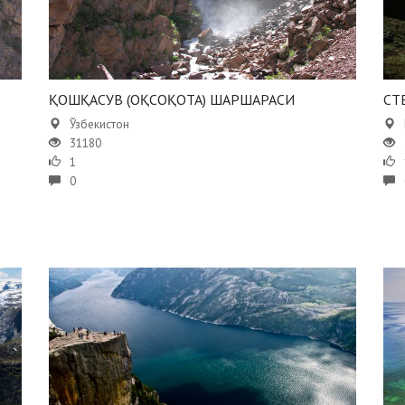
ҚОШҚАСУВ (ОҚСОҚOТА) ШАРШАРАСИ
СТ
Ўзбекистон
31180
1
0