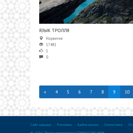
ЯЗЫК ТРОЛЛЯ
Норвегия
17481
1
0
«
4
5
6
7
8
9
10
Сайт ҳақида
Реклама
Қайта алоқа
Статистика
Ло
© 2026 “Ягона интегратор UZINFOCOM” МЧЖ