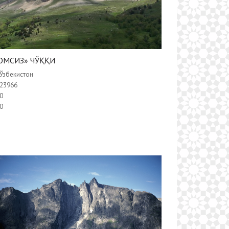
ОМСИЗ» ЧЎҚҚИ
Ўзбекистон
23966
0
0