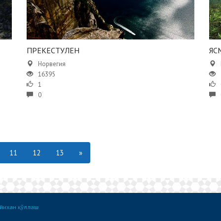
ПРЕКЕСТУЛЕН
ЯС
Норвегия
16395
1
0
11
12
13
»
йихан қўллаш