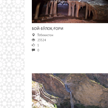
БОЙ-БЎЛОҚ ҒОРИ
Ўзбекистон
23524
1
0