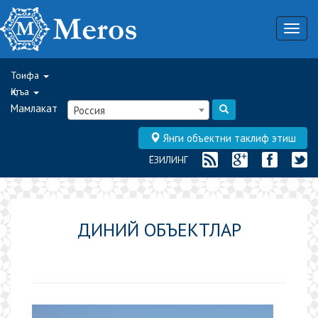
Togg
navig
Тоифа
Қитъа
Мамлакат
Россия
Янги объектни таклиф этиш
ЁЗИЛИНГ
ДИНИЙ ОБЪЕКТЛАР