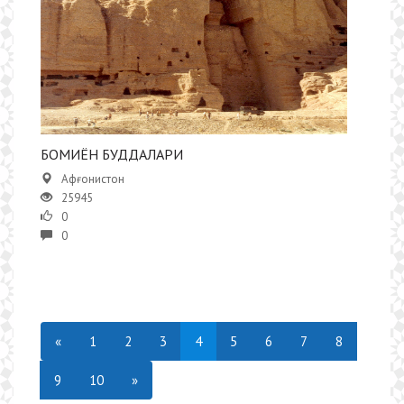
​БОМИЁН БУДДАЛАРИ
Афғонистон
25945
0
0
«
1
2
3
4
5
6
7
8
9
10
»