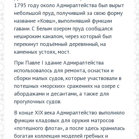
1795 году около Адмиралтейства был вырыт
небольшой пруд, получивший за свою форму
название «Ковш», выполнявший функции
гавани. С Белым озером пруд сообщался
нешироким каналом, через который был
перекинут подъёмный деревянный, на
каменных устоях, мост.
При Павле I здание Адмиралтейства
использовалось для ремонта, оснастки и
сборки малых судов, которые участвовали в
потешных «морских» сражениях на озере с
абордажами и десантами, а также для
прогулочных судов.
В конце XIX века Адмиралтейство выполняло
функции кладовых для оружия матросов
«потешного флота», а после здесь хранилась
богатая коллекция моделей гребных и