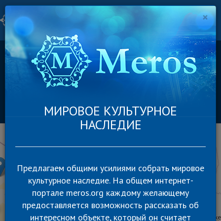
×
Togg
navig
Категория
Континент
Страна
Россия
Предложить новый объект
МИРОВОЕ КУЛЬТУРНОЕ
ПОДПИСЫВАЙТЕСЬ
НАСЛЕДИЕ
+
−
Предлагаем общими усилиями собрать мировое
культурное наследие. На общем интернет-
портале meros.org каждому желающему
предоставляется возможность рассказать об
интересном объекте, который он считает