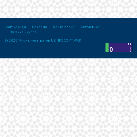
Сайт ҳақида
Реклама
Қайта алоқа
Статистика
Лойихан қўллаш
© 2026 “Ягона интегратор UZINFOCOM” МЧЖ