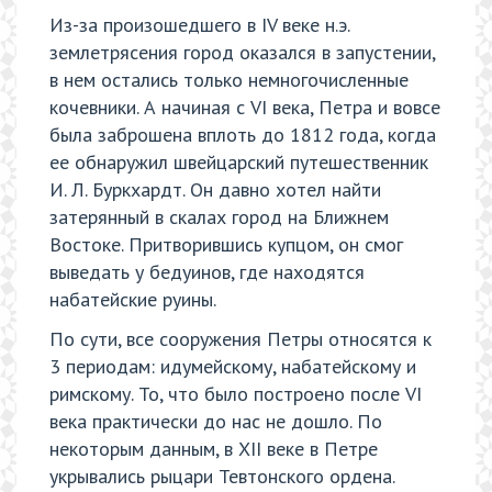
Из-за произошедшего в IV веке н.э.
землетрясения город оказался в запустении,
в нем остались только немногочисленные
кочевники. А начиная с VI века, Петра и вовсе
была заброшена вплоть до 1812 года, когда
ее обнаружил швейцарский путешественник
И. Л. Буркхардт. Он давно хотел найти
затерянный в скалах город на Ближнем
Востоке. Притворившись купцом, он смог
выведать у бедуинов, где находятся
набатейские руины.
По сути, все сооружения Петры относятся к
3 периодам: идумейскому, набатейскому и
римскому. То, что было построено после VI
века практически до нас не дошло. По
некоторым данным, в XII веке в Петре
укрывались рыцари Тевтонского ордена.