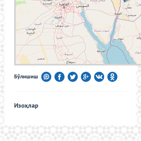
Бўлишиш
Изоҳлар