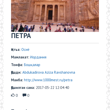
ПЕТРА
Қитъа:
Осиё
Мамлакат:
Иордания
Тоифа:
Бошқалар
Қўшди:
Abdukadirova Aziza Ravshanovna
Манба:
http://www.1000mest.ru/petra
Қўшилган сана:
2017-05-22 12:04:40
0
0