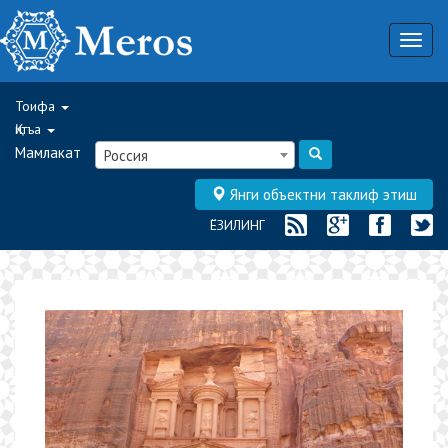
Togg
navig
Тоифа
Қитъа
Мамлакат
Россия
Янги объектни таклиф этиш
ЁЗИЛИНГ