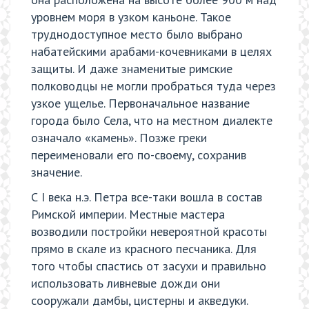
уровнем моря в узком каньоне. Такое
труднодоступное место было выбрано
набатейскими арабами-кочевниками в целях
защиты. И даже знаменитые римские
полководцы не могли пробраться туда через
узкое ущелье. Первоначальное название
города было Села, что на местном диалекте
означало «камень». Позже греки
переименовали его по-своему, сохранив
значение.
С I века н.э. Петра все-таки вошла в состав
Римской империи. Местные мастера
возводили постройки невероятной красоты
прямо в скале из красного песчаника. Для
того чтобы спастись от засухи и правильно
использовать ливневые дожди они
сооружали дамбы, цистерны и акведуки.