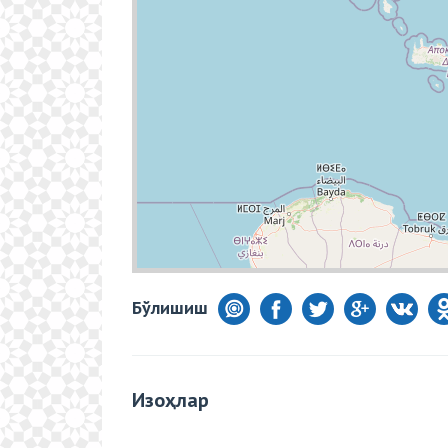
Бўлишиш
Изоҳлар