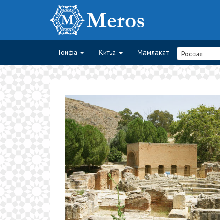
Тоифа
Қитъа
Мамлакат
Россия