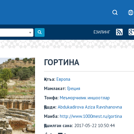
ЁЗИЛИНГ
ГОРТИНА
Қитъа:
Европа
Мамлакат:
Греция
Тоифа:
Меъморчилик иншоотлар
Қўшди:
Abdukadirova Aziza Ravshanovna
Манба:
http://www.1000mest.ru/gortina
Қўшилган сана:
2017-05-22 10:50:44