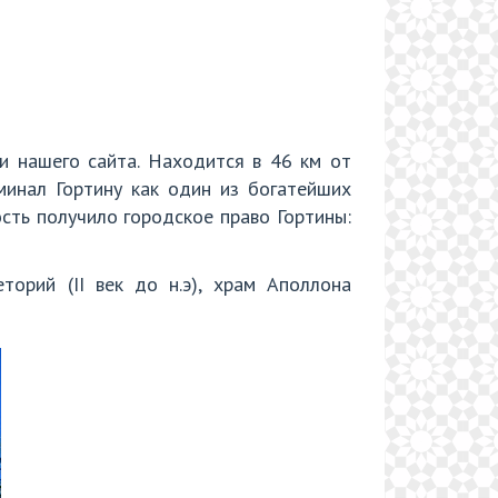
ии нашего сайта. Находится в 46 км от
минал Гортину как один из богатейших
сть получило городское право Гортины:
торий (II век до н.э), храм Аполлона