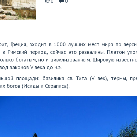
0
0
рит, Греция, входит в 1000 лучших мест мира по верс
 в Римский период, сейчас это развалины. Платон упо
только богатым, но и цивилизованным. Широкую известно
од законов V века до н.э.
ьшой площади: базилика св. Тита (V век), термы, пре
их богов (Исиды и Сераписа).