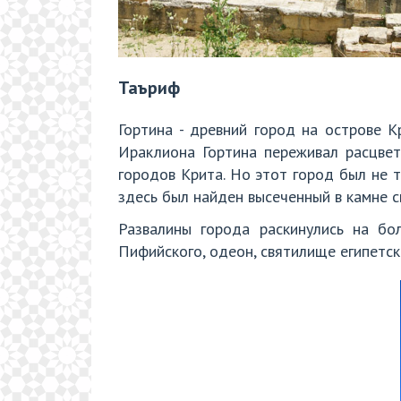
Таъриф
Гортина - древний город на острове К
Ираклиона Гортина переживал расцвет
городов Крита. Но этот город был не 
здесь был найден высеченный в камне св
Развалины города раскинулись на бол
Пифийского, одеон, святилище египетск