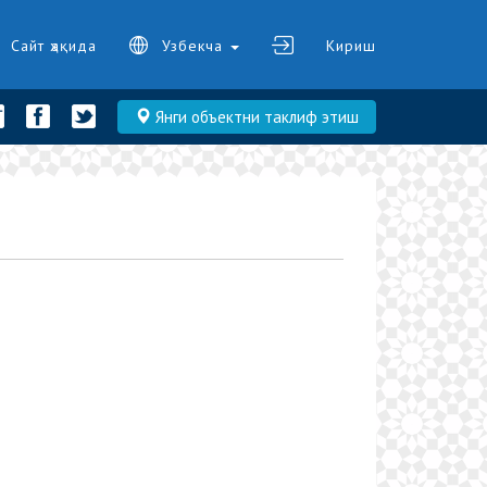
Сайт ҳақида
Узбекча
Кириш
Янги объектни таклиф этиш