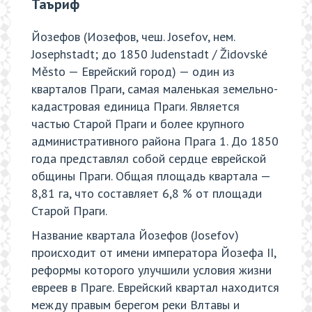
Таъриф
Йозефов (Иозефов, чеш. Josefov, нем.
Josephstadt; до 1850 Judenstadt / Židovské
Město — Еврейский город) — один из
кварталов Праги, самая маленькая земельно-
кадастровая единица Праги. Является
частью Старой Праги и более крупного
административного района Прага 1. До 1850
года представлял собой сердце еврейской
общины Праги. Общая площадь квартала —
8,81 га, что составляет 6,8 % от площади
Старой Праги.
Название квартала Йозефов (Josefov)
происходит от имени императора Йозефа II,
реформы которого улучшили условия жизни
евреев в Праге. Еврейский квартал находится
между правым берегом реки Влтавы и