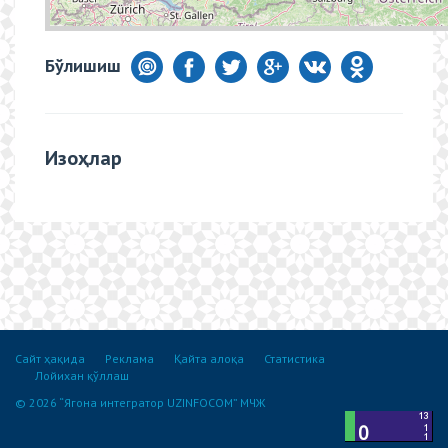
Бўлишиш
Изоҳлар
Сайт ҳақида
Реклама
Қайта алоқа
Статистика
Лойихан қўллаш
© 2026 “Ягона интегратор UZINFOCOM” МЧЖ