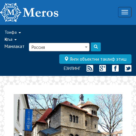
Togg
navig
Тоифа
Қитъа
Мамлакат
Россия
Янги объектни таклиф этиш
ЁЗИЛИНГ