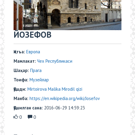
ЙОЗЕФОВ
Қитъа:
Европа
Мамлакат:
Чех Республикаси
Шаҳар:
Прага
Тоифа:
Музейлар
Қўшди:
Mirtoirova Malika Mirodil qizi
Манба:
https://en.wikipedia.org/wiki/Josefov
Қўшилган сана:
2016-06-29 14:59:23
0
0