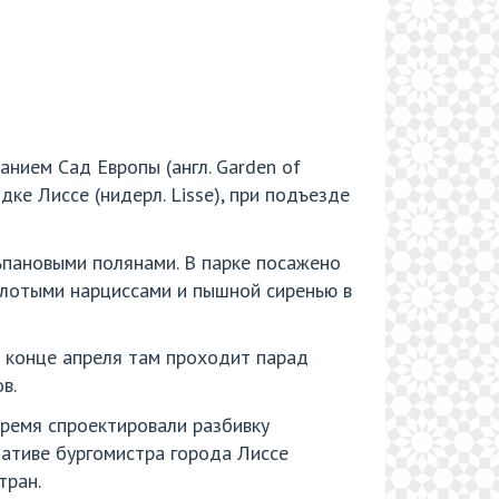
анием Сад Европы (англ. Garden of
е Лиссе (нидерл. Lisse), при подъезде
ьпановыми полянами. В парке посажено
олотыми нарциссами и пышной сиренью в
В конце апреля там проходит парад
в.
ремя спроектировали разбивку
иативе бургомистра города Лиссе
тран.