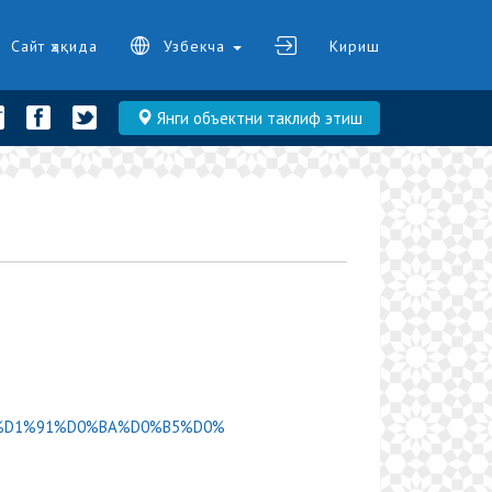
Сайт ҳақида
Узбекча
Кириш
Янги объектни таклиф этиш
D0%9A%D1%91%D0%BA%D0%B5%D0%