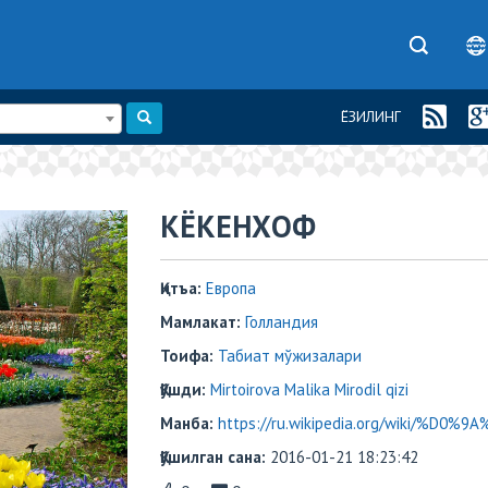
ЁЗИЛИНГ
КЁКЕНХОФ
Қитъа:
Европа
Мамлакат:
Голландия
Тоифа:
Табиат мўжизалари
Қўшди:
Mirtoirova Malika Mirodil qizi
Манба:
https://ru.wikipedia.org/wiki/%
Қўшилган сана:
2016-01-21 18:23:42