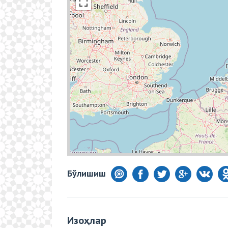
Бўлишиш
Изоҳлар