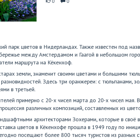
0
0
ий парк цветов в Нидерландах. Также известен под назв
бережье между Амстердамом и Гаагой в небольшом городк
атели маршрута на Кёкенхоф.
ктарах земли, знаменит своими цветами и большими тюл
 разновидностей. Здесь три оранжереи: с тюльпанами, з
ями в третьей.
елей примерно с 20-х чисел марта до 20-х чисел мая. 
процессия различных композиций, составленных из цвето
андшафтными архитекторами Зохерами, которые в своё в
ставка цветов в Кёкенхофе прошла в 1949 году по иниц
егодно посещают более 800 тысяч туристов из разных с