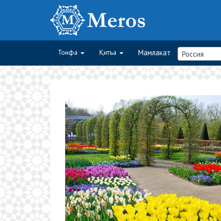
Тоифа
Қитъа
Мамлакат
Россия