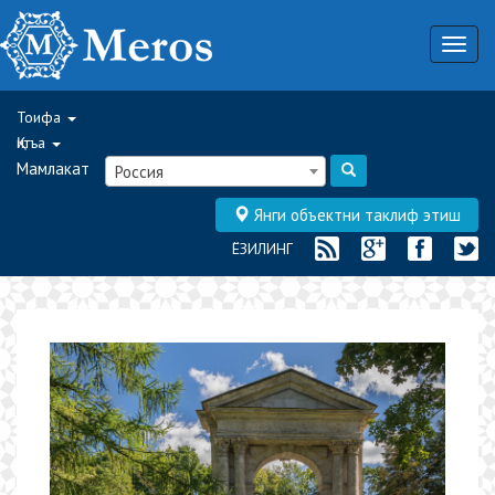
Togg
navig
Тоифа
Қитъа
Мамлакат
Россия
Янги объектни таклиф этиш
ЁЗИЛИНГ