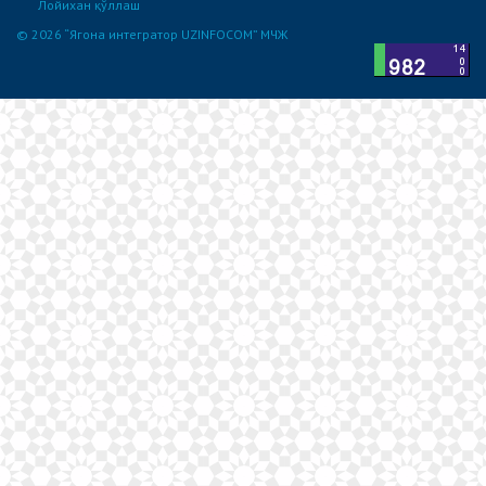
Лойихан қўллаш
© 2026 “Ягона интегратор UZINFOCOM” МЧЖ