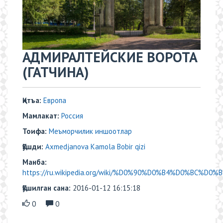
АДМИРАЛТЕЙСКИЕ ВОРОТА
(ГАТЧИНА)
Қитъа:
Европа
Мамлакат:
Россия
Тоифа:
Меъморчилик иншоотлар
Қўшди:
Axmedjanova Kamola Bobir qizi
Манба:
https://ru.wikipedia.org/wiki/%D0%90%D0%B4%D0%BC%D0
Қўшилган сана:
2016-01-12 16:15:18
0
0