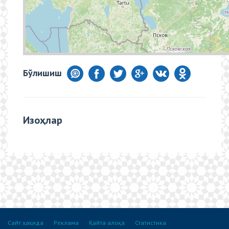
Бўлишиш
Изоҳлар
Сайт ҳақида
Реклама
Қайта алоқа
Статистика