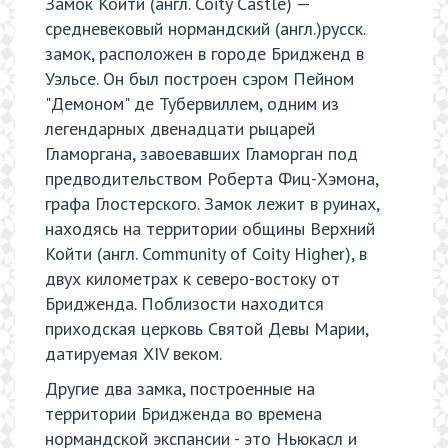
Замок Койти (англ. Coity Castle) —
средневековый нормандский (англ.)русск.
замок, расположен в городе Бридженд в
Уэльсе. Он был построен сэром Пейном
"Демоном" де Тубервиллем, одним из
легендарных двенадцати рыцарей
Гламоргана, завоевавших Гламорган под
предводительством Роберта Фиц-Хэмона,
графа Глостерского. Замок лежит в руинах,
находясь на территории общины Верхний
Койти (англ. Community of Coity Higher), в
двух километрах к северо-востоку от
Бридженда. Поблизости находится
приходская церковь Святой Девы Марии,
датируемая XIV веком.
Другие два замка, построенные на
территории Бридженда во времена
нормандской экспансии - это Ньюкасл и