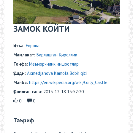
ЗАМОК КОЙТИ
Қитъа:
Европа
Мамлакат:
Бирлашган Қироллик
Тоифа:
Меъморчилик иншоотлар
Қўшди:
Axmedjanova Kamola Bobir qizi
Манба:
https://en.wikipedia.org/wiki/Coity_Castle
Қўшилган сана:
2015-12-18 13:52:20
0
0
Таъриф