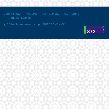
Сайт ҳақида
Реклама
Қайта алоқа
Статистика
Лойихан қўллаш
© 2026 “Ягона интегратор UZINFOCOM” МЧЖ