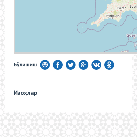
Бўлишиш
Изоҳлар