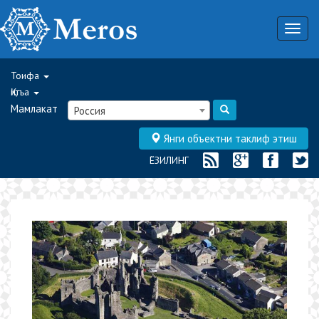
Togg
navig
Тоифа
Қитъа
Мамлакат
Россия
Янги объектни таклиф этиш
ЁЗИЛИНГ