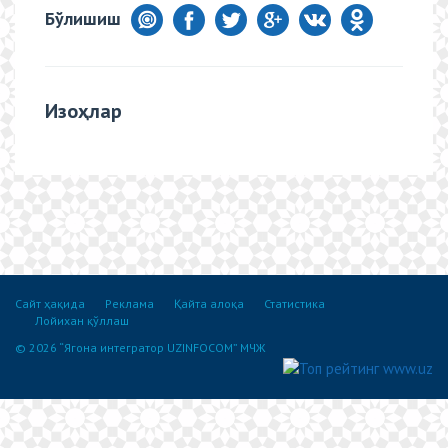
Бўлишиш
Изоҳлар
Сайт ҳақида
Реклама
Қайта алоқа
Статистика
Лойихан қўллаш
© 2026 “Ягона интегратор UZINFOCOM” МЧЖ