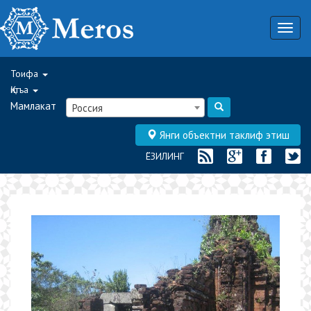
Togg
navig
Тоифа
Қитъа
Мамлакат
Россия
Янги объектни таклиф этиш
ЁЗИЛИНГ