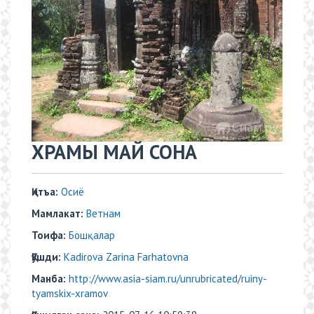
ХРАМЫ МАЙ СОНА
Қитъа:
Осиё
Мамлакат:
Ветнам
Тоифа:
Бошқалар
Қўшди:
Kadirova Zarina Farhatovna
Манба:
http://www.asia-siam.ru/unrubricated/ruiny-
tyamskix-xramov