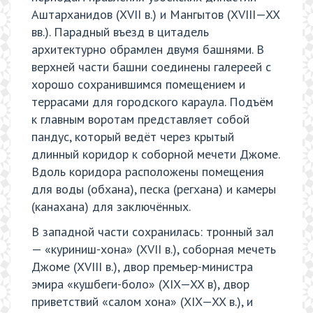
Аштарханидов (XVII в.) и Мангытов (XVIII—XX
вв.). Парадный въезд в цитадель
архитектурно обрамлен двумя башнями. В
верхней части башни соединены галереей с
хорошо сохранившимся помещением и
террасами для городского караула. Подъём
к главным воротам представляет собой
пандус, который ведёт через крытый
длинный коридор к соборной мечети Джоме.
Вдоль коридора расположены помещения
для воды (обхана), песка (регхана) и камеры
(канахана) для заключённых.
В западной части сохранилась: тронный зал
— «куриниш-хона» (XVII в.), соборная мечеть
Джоме (XVIII в.), двор премьер-министра
эмира «кушбеги-боло» (XIX—XX в), двор
приветствий «салом хона» (XIX—XX в.), и