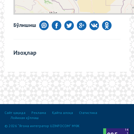
Бўлишиш
Изоҳлар
Сайт ҳақида
Реклама
Қайта алоқа
Статистика
Лойихан қўллаш
© 2026 “Ягона интегратор UZINFOCOM” МЧЖ