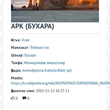
АРК (БУХАРА)
Қитъа:
Осиё
Мамлакат:
Ўзбекистон
Шаҳар:
Буҳоро
Тоифа:
Меъморчилик иншоотлар
Қўшди:
Axmedjanova Kamola Bobir qizi
Манба:
https://ru.wikipedia.org/wiki/%D0%90%D1%80%D0%BA_(%D
Қўшилган сана:
2015-11-12 16:27:11
0
0