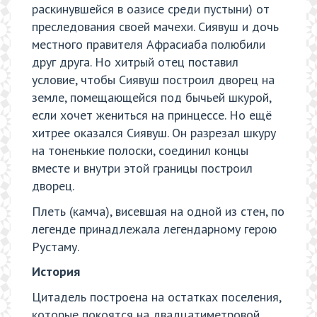
раскинувшейся в оазисе среди пустыни) от
преследования своей мачехи. Сиявуш и дочь
местного правителя Афрасиаба полюбили
друг друга. Но хитрый отец поставил
условие, чтобы Сиявуш построил дворец на
земле, помещающейся под бычьей шкурой,
если хочет жениться на принцессе. Но ещё
хитрее оказался Сиявуш. Он разрезал шкуру
на тоненькие полоски, соединил концы
вместе и внутри этой границы построил
дворец.
Плеть (камча), висевшая на одной из стен, по
легенде принадлежала легендарному герою
Рустаму.
История
Цитадель построена на остатках поселения,
которые покоятся на двадцатиметровой