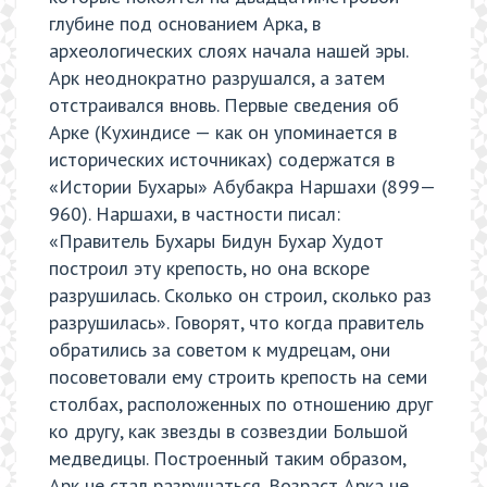
глубине под основанием Арка, в
археологических слоях начала нашей эры.
Арк неоднократно разрушался, а затем
отстраивался вновь. Первые сведения об
Арке (Кухиндисе — как он упоминается в
исторических источниках) содержатся в
«Истории Бухары» Абубакра Наршахи (899—
960). Наршахи, в частности писал:
«Правитель Бухары Бидун Бухар Худот
построил эту крепость, но она вскоре
разрушилась. Сколько он строил, сколько раз
разрушилась». Говорят, что когда правитель
обратились за советом к мудрецам, они
посоветовали ему строить крепость на семи
столбах, расположенных по отношению друг
ко другу, как звезды в созвездии Большой
медведицы. Построенный таким образом,
Арк не стал разрушаться. Возраст Арка не