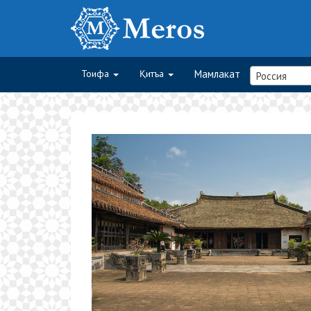
Тоифа
Қитъа
Мамлакат
Россия