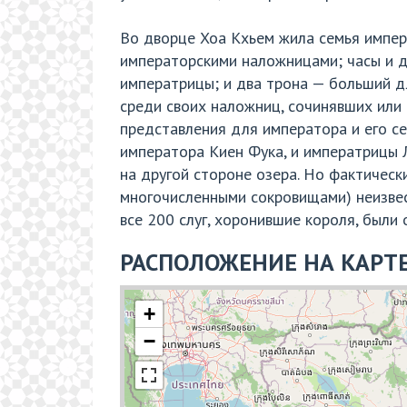
Во дворце Хоа Кхьем жила семья импер
императорскими наложницами; часы и д
императрицы; и два трона — больший д
среди своих наложниц, сочинявших или 
представления для императора и его се
императора Киен Фука, и императрицы Л
на другой стороне озера. Но фактически
многочисленными сокровищами) неизвес
все 200 слуг, хоронившие короля, были 
РАСПОЛОЖЕНИЕ НА КАРТ
+
−