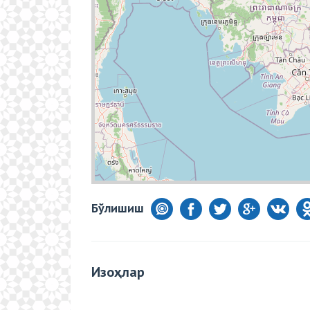
Бўлишиш
Изоҳлар