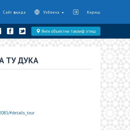
Сайт ҳақида
Узбекча
Кириш
Янги объектни таклиф этиш
А ТУ ДУКА
/2083/#details_tour