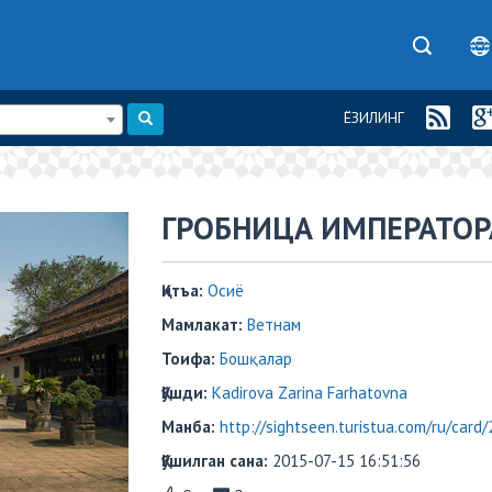
ЁЗИЛИНГ
ГРОБНИЦА ИМПЕРАТОР
Қитъа:
Осиё
Мамлакат:
Ветнам
Тоифа:
Бошқалар
Қўшди:
Kadirova Zarina Farhatovna
Манба:
http://sightseen.turistua.com/ru/card
Қўшилган сана:
2015-07-15 16:51:56