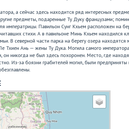
атора, а сейчас здесь находится ряд интересных предме
ругие предметы, подаренные Ту Дуку французами; поми
ля императрицы. Павильон Сунг Кхьем расположен на бер
читавших стихи. А в павильоне Минь Кхьем находился кл
мьи. В северной части парка на берегу озера находятся
е Тхиен Ань — жены Ту Дука. Могила самого императора
, он никогда не был здесь похоронен. Место, где находя
тно. Из-за боязни грабителей могил, были предприняты 
обезглавлены.
Е