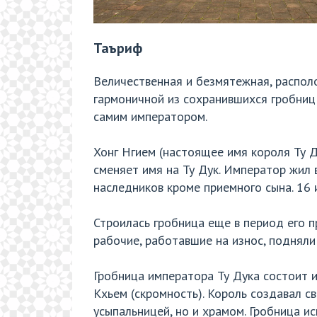
Таъриф
Величественная и безмятежная, распол
гармоничной из сохранившихся гробниц 
самим императором.
Хонг Нгием (настоящее имя короля Ту Д
сменяет имя на Ту Дук. Император жил 
наследников кроме приемного сына. 16 и
Строилась гробница еще в период его п
рабочие, работавшие на износ, подняли
Гробница императора Ту Дука состоит и
Кхьем (скромность). Король создавал с
усыпальницей, но и храмом. Гробница и