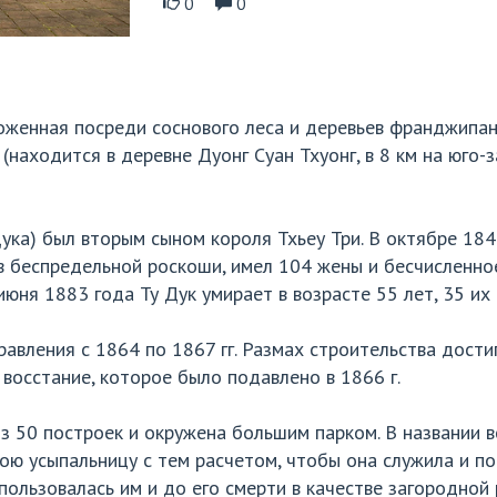
0
0
оженная посреди соснового леса и деревьев франджипан
(находится в деревне Дуонг Суан Тхуонг, в 8 км на юго-
ука) был вторым сыном короля Тхьеу Три. В октябре 1847
в беспредельной роскоши, имел 104 жены и бесчисленно
юня 1883 года Ту Дук умирает в возрасте 55 лет, 35 их 
равления с 1864 по 1867 гг. Размах строительства дости
 восстание, которое было подавлено в 1866 г.
з 50 построек и окружена большим парком. В названии в
вою усыпальницу с тем расчетом, чтобы она служила и по
спользовалась им и до его смерти в качестве загородной