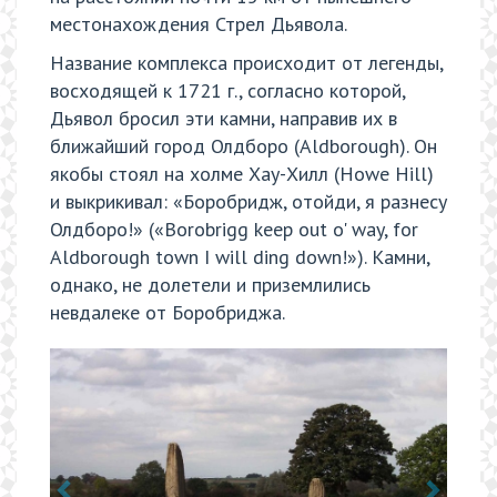
местонахождения Стрел Дьявола.
Название комплекса происходит от легенды,
восходящей к 1721 г., согласно которой,
Дьявол бросил эти камни, направив их в
ближайший город Олдборо (Aldborough). Он
якобы стоял на холме Хау-Хилл (Howe Hill)
и выкрикивал: «Боробридж, отойди, я разнесу
Олдборо!» («Borobrigg keep out o' way, for
Aldborough town I will ding down!»). Камни,
однако, не долетели и приземлились
невдалеке от Боробриджа.