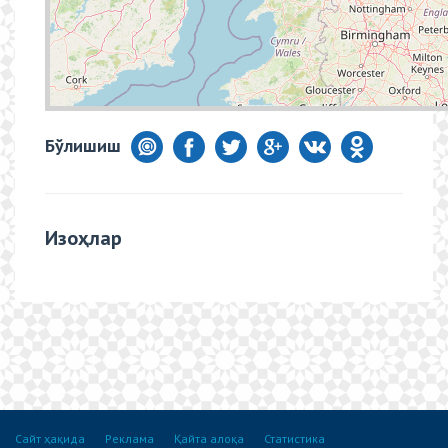
Бўлишиш
Изоҳлар
Сайт ҳақида
Реклама
Қайта алоқа
Статистика