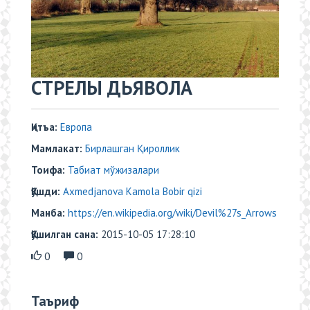
СТРЕЛЫ ДЬЯВОЛА
Қитъа:
Европа
Мамлакат:
Бирлашган Қироллик
Тоифа:
Табиат мўжизалари
Қўшди:
Axmedjanova Kamola Bobir qizi
Манба:
https://en.wikipedia.org/wiki/Devil%27s_Arrows
Қўшилган сана:
2015-10-05 17:28:10
0
0
Таъриф