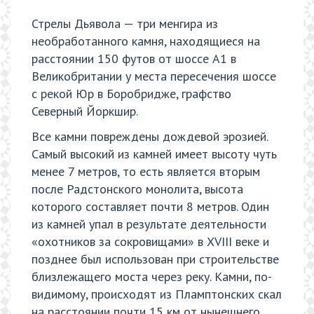
Стрелы Дьявола — три менгира из
необработанного камня, находящиеся на
расстоянии 150 футов от шоссе A1 в
Великобритании у места пересечения шоссе
с рекой Юр в Боробридже, графство
Северный Йоркшир.
Все камни повреждены дождевой эрозией.
Самый высокий из камней имеет высоту чуть
менее 7 метров, то есть является вторым
после Радстонского монолита, высота
которого составляет почти 8 метров. Один
из камней упал в результате деятельности
«охотников за сокровищами» в XVIII веке и
позднее был использован при строительстве
близлежащего моста через реку. Камни, по-
видимому, происходят из Пламптонских скал
на расстоянии почти 15 км от нынешнего