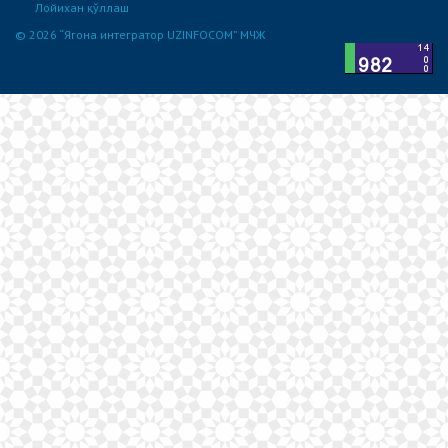
Лойихан қўллаш
© 2026 “Ягона интегратор UZINFOCOM” МЧЖ