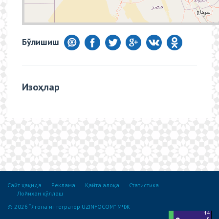
Бўлишиш
Изоҳлар
Сайт ҳақида
Реклама
Қайта алоқа
Статистика
Лойихан қўллаш
© 2026 “Ягона интегратор UZINFOCOM” МЧЖ