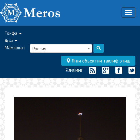
Togg
navig
Тоифа
Қитъа
Мамлакат
Россия
Янги объектни таклиф этиш
ЁЗИЛИНГ