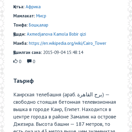
Қитъа:
Африка
Мамлакат:
Миср
Тоифа:
Бошқалар
Қўшди:
Axmedjanova Kamola Bobir qizi
Манба:
https://en.wikipedia.org/wiki/Cairo_Tower
Қўшилган сана:
2015-09-04 15:48:14
0
0
Таъриф
Каирская телебашня (араб. برج القاهرة‎‎) —
свободно стоящая бетонная телевизионная
вышка в городе Каир, Египет. Находится в
центре города в районе Замалик на острове
Джезира. Высота башни — 187 метров, то
есть она на 43 метра выше, чем знаменитая