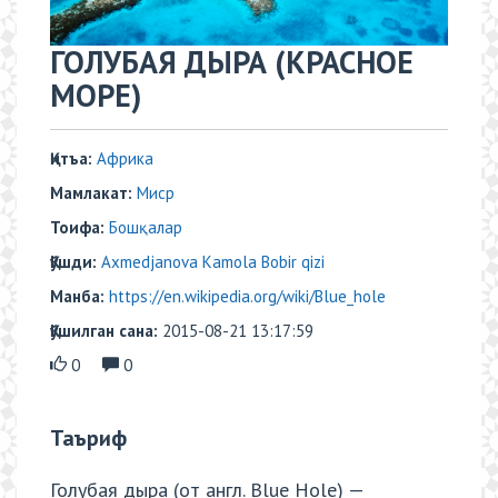
ГОЛУБАЯ ДЫРА (КРАСНОЕ
МОРЕ)
Қитъа:
Африка
Мамлакат:
Миср
Тоифа:
Бошқалар
Қўшди:
Axmedjanova Kamola Bobir qizi
Манба:
https://en.wikipedia.org/wiki/Blue_hole
Қўшилган сана:
2015-08-21 13:17:59
0
0
Таъриф
Голубая дыра (от англ. Blue Hole) —