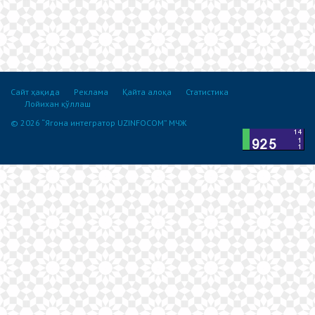
Сайт ҳақида
Реклама
Қайта алоқа
Статистика
Лойихан қўллаш
© 2026 “Ягона интегратор UZINFOCOM” МЧЖ