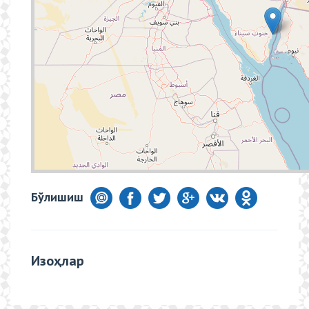
Бўлишиш
Изоҳлар