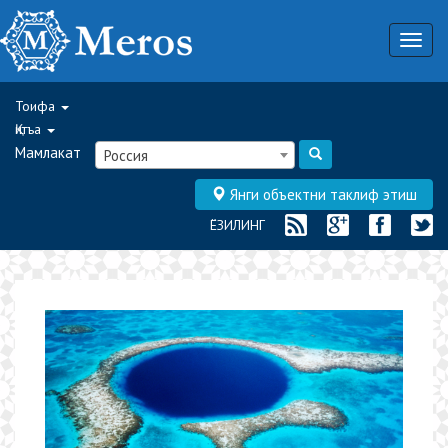
Togg
navig
Тоифа
Қитъа
Мамлакат
Россия
Янги объектни таклиф этиш
ЁЗИЛИНГ