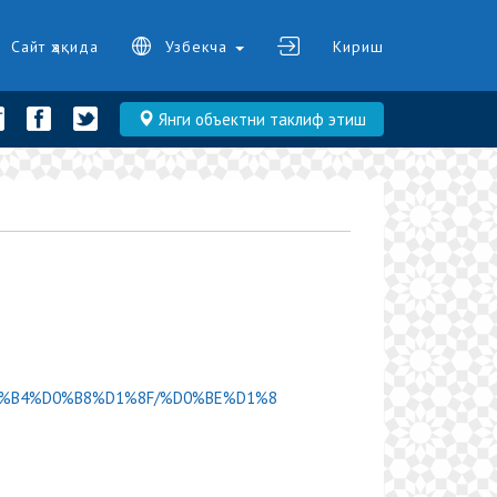
Сайт ҳақида
Узбекча
Кириш
Янги объектни таклиф этиш
%D0%B4%D0%B8%D1%8F/%D0%BE%D1%8