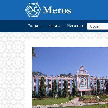
Тоифа
Қитъа
Мамлакат
Россия