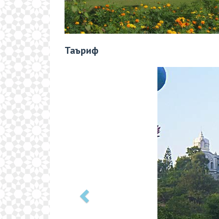
Таъриф