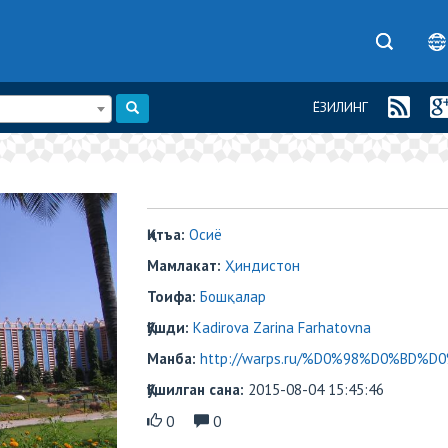
ЁЗИЛИНГ
Қитъа:
Осиё
Мамлакат:
Ҳиндистон
Тоифа:
Бошқалар
Қўшди:
Kadirova Zarina Farhatovna
Манба:
http://warps.ru/%D0%98%D0%BD
Қўшилган сана:
2015-08-04 15:45:46
0
0