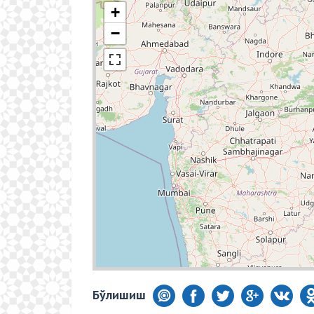
+
−
Бўлишиш