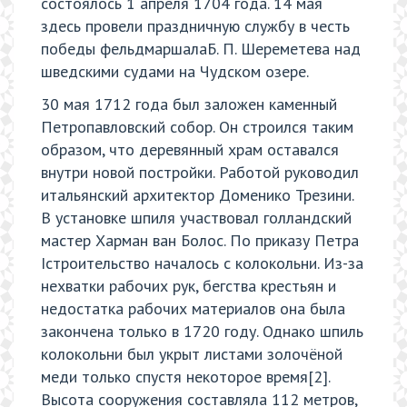
состоялось 1 апреля 1704 года. 14 мая
здесь провели праздничную службу в честь
победы фельдмаршалаБ. П. Шереметева над
шведскими судами на Чудском озере.
30 мая 1712 года был заложен каменный
Петропавловский собор. Он строился таким
образом, что деревянный храм оставался
внутри новой постройки. Работой руководил
итальянский архитектор Доменико Трезини.
В установке шпиля участвовал голландский
мастер Харман ван Болос. По приказу Петра
Iстроительство началось с колокольни. Из-за
нехватки рабочих рук, бегства крестьян и
недостатка рабочих материалов она была
закончена только в 1720 году. Однако шпиль
колокольни был укрыт листами золочёной
меди только спустя некоторое время[2].
Высота сооружения составляла 112 метров,