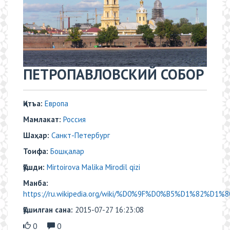
ПЕТРОПАВЛОВСКИЙ СОБОР
Қитъа:
Европа
Мамлакат:
Россия
Шаҳар:
Санкт-Петербург
Тоифа:
Бошқалар
Қўшди:
Mirtoirova Malika Mirodil qizi
Манба:
https://ru.wikipedia.org/wiki/%D0%9F%D0%B5%D1%82%D1
Қўшилган сана:
2015-07-27 16:23:08
0
0