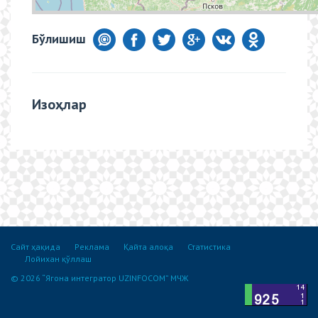
Бўлишиш
Изоҳлар
Сайт ҳақида
Реклама
Қайта алоқа
Статистика
Лойихан қўллаш
© 2026 “Ягона интегратор UZINFOCOM” МЧЖ