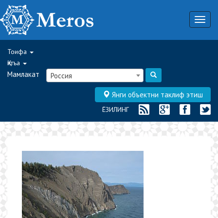
Togg
navig
Тоифа
Қитъа
Мамлакат
Россия
Янги объектни таклиф этиш
ЁЗИЛИНГ