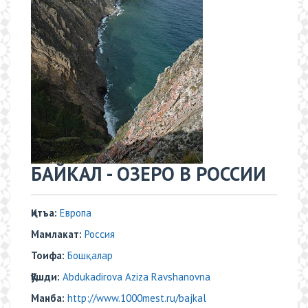
​БАЙКАЛ - ОЗЕРО В РОССИИ
Қитъа:
Европа
Мамлакат:
Россия
Тоифа:
Бошқалар
Қўшди:
Abdukadirova Aziza Ravshanovna
Манба:
http://www.1000mest.ru/bajkal