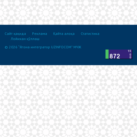
Сайт ҳақида
Реклама
Қайта алоқа
Статистика
Лойихан қўллаш
© 2026 “Ягона интегратор UZINFOCOM” МЧЖ