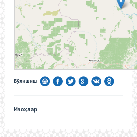
Бўлишиш
Изоҳлар