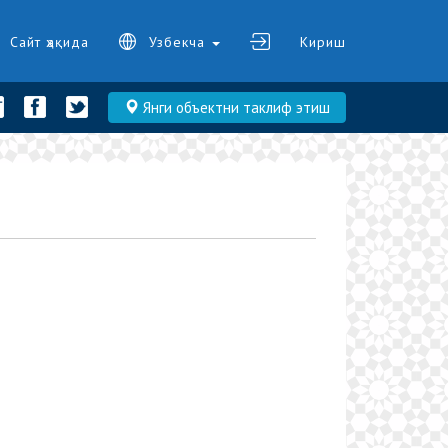
Сайт ҳақида
Узбекча
Кириш
Янги объектни таклиф этиш