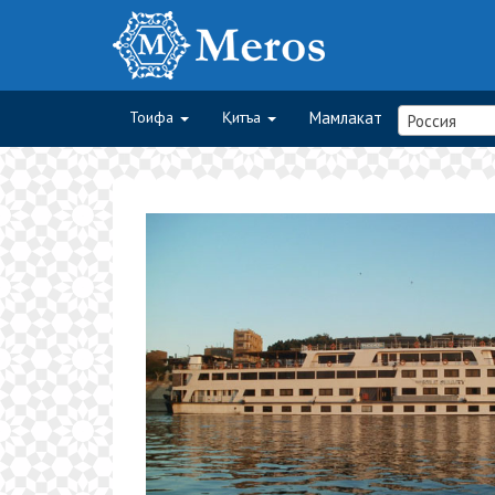
Тоифа
Қитъа
Мамлакат
Россия