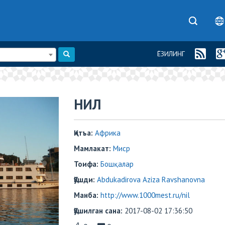
ЁЗИЛИНГ
​​НИЛ
Қитъа:
Африка
Мамлакат:
Миср
Тоифа:
Бошқалар
Қўшди:
Abdukadirova Aziza Ravshanovna
Манба:
http://www.1000mest.ru/nil
Қўшилган сана:
2017-08-02 17:36:50