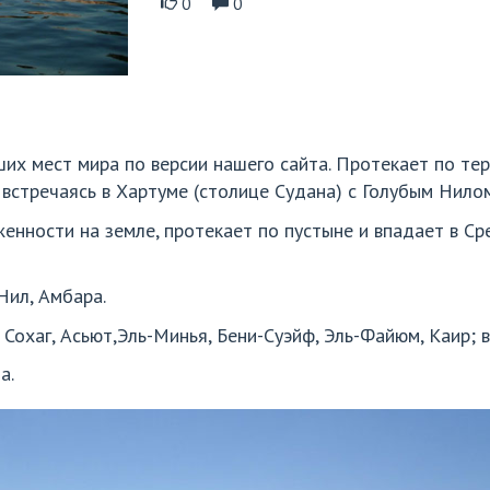
0
0
ших мест мира по версии нашего сайта. Протекает по тер
 встречаясь в Хартуме (столице Судана) с Голубым Нило
женности на земле, протекает по пустыне и впадает в Ср
Нил, Амбара.
 Сохаг, Асьют,Эль-Минья, Бени-Суэйф, Эль-Файюм, Каир; 
а.