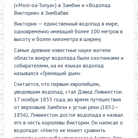
(«Mosi-oa-Tunya») в Замбии и «Водопад
Виктория» в Зимбабве.
Виктория — единственный водопад в мире,
одновременно имеющий более 100 метров в
высоту и более километра в ширину
Самые древние известные науке жители
области вокруг водопада были охотниками и
собирателями, на их языках водопад
назывался «Гремящий дым»
Считается, что первым европейцем,
увидевшим водопад, стал Дэвид Ливингстон.
17 ноября 1855 года, во время путешествия
от верховьев Замбези к устью реки (1852—
1856), Ливингстон достиг водопада и назвал
его в честь королевы Виктории. Он написал о
водопаде: «Никто не может сравнить
красоту с чем-либо увиденным в Англии. Это