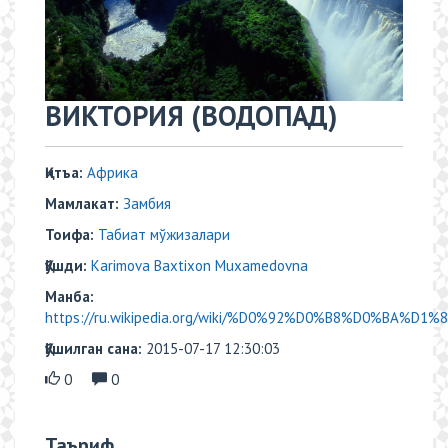
ВИКТОРИЯ (ВОДОПАД)
Қитъа:
Африка
Мамлакат:
Замбия
Тоифа:
Табиат мўжизалари
Қўшди:
Karimova Baxtixon Muxamedovna
Манба:
https://ru.wikipedia.org/wiki/%D0%92%D0%B8%D0%BA%D1
Қўшилган сана:
2015-07-17 12:30:03
0
0
Таъриф