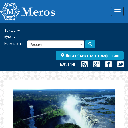
Togg
navig
Тоифа
Қитъа
Мамлакат
Россия
Янги объектни таклиф этиш
ЁЗИЛИНГ