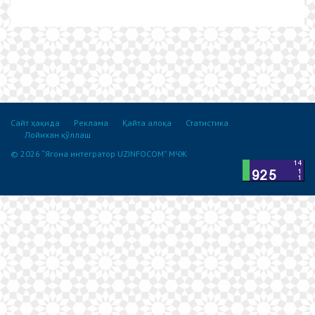
Сайт ҳақида
Реклама
Қайта алоқа
Статистика
Лойихан қўллаш
© 2026 “Ягона интегратор UZINFOCOM” МЧЖ