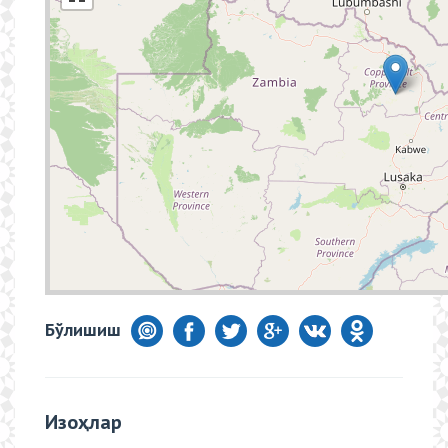
Бўлишиш
Изоҳлар