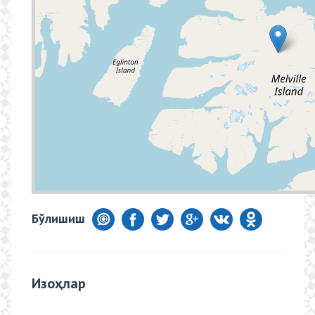
Бўлишиш
Изоҳлар