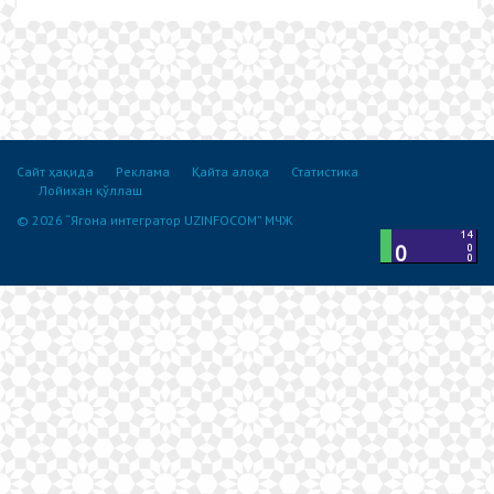
Сайт ҳақида
Реклама
Қайта алоқа
Статистика
Лойихан қўллаш
© 2026 “Ягона интегратор UZINFOCOM” МЧЖ