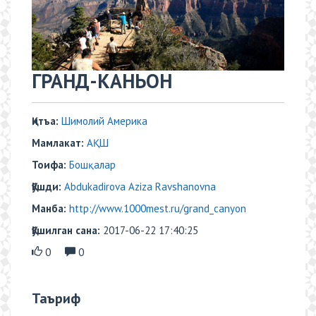
​ГРАНД-КАНЬОН
Қитъа:
Шимолий Америка
Мамлакат:
АҚШ
Тоифа:
Бошқалар
Қўшди:
Abdukadirova Aziza Ravshanovna
Манба:
http://www.1000mest.ru/grand_canyon
Қўшилган сана:
2017-06-22 17:40:25
0
0
Таъриф