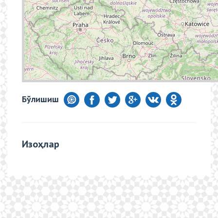
Бўлишиш
Изоҳлар