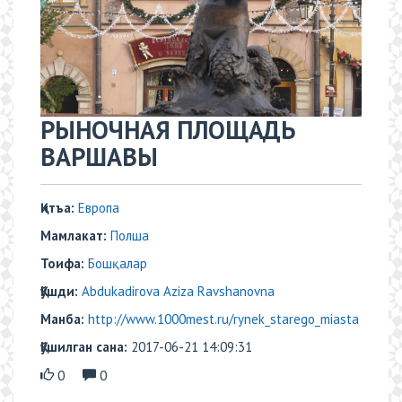
​​РЫНОЧНАЯ ПЛОЩАДЬ
ВАРШАВЫ
Қитъа:
Европа
Мамлакат:
Полша
Тоифа:
Бошқалар
Қўшди:
Abdukadirova Aziza Ravshanovna
Манба:
http://www.1000mest.ru/rynek_starego_miasta
Қўшилган сана:
2017-06-21 14:09:31
0
0