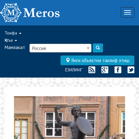
Togg
navig
Тоифа
Қитъа
Мамлакат
Россия
Янги объектни таклиф этиш
ЁЗИЛИНГ