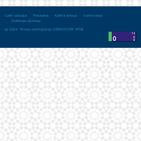
Сайт ҳақида
Реклама
Қайта алоқа
Статистика
Лойихан қўллаш
© 2026 “Ягона интегратор UZINFOCOM” МЧЖ