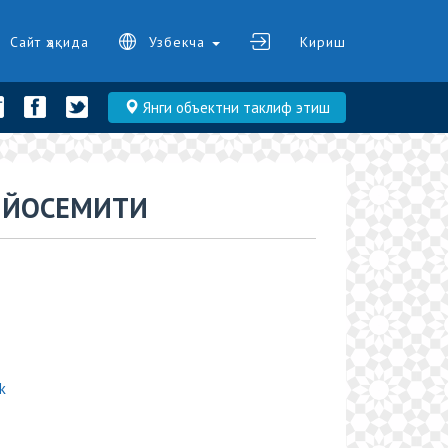
Сайт ҳақида
Узбекча
Кириш
Янги объектни таклиф этиш
К ЙОСЕМИТИ
k