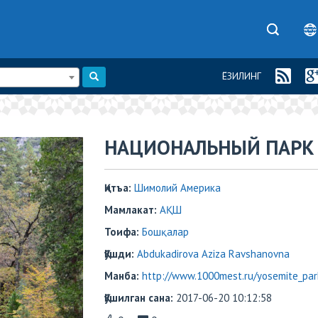
ЁЗИЛИНГ
​​НАЦИОНАЛЬНЫЙ ПАР
Қитъа:
Шимолий Америка
Мамлакат:
АҚШ
Тоифа:
Бошқалар
Қўшди:
Abdukadirova Aziza Ravshanovna
Манба:
http://www.1000mest.ru/yosemite_par
Қўшилган сана:
2017-06-20 10:12:58