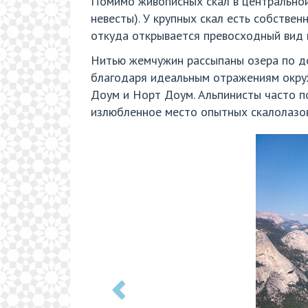
Помимо живописных скал в центральной
невесты). У крупных скал есть собствен
откуда открывается превосходный вид 
Нитью жемчужин рассыпаны озера по дор
благодаря идеальным отражениям окруж
Доум и Норт Доум. Альпинисты часто п
излюбленное место опытных скалолазов 