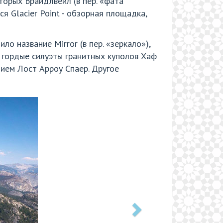
орых Брайдлвейл (в пер. «фата
я Glacier Point - обзорная площадка,
о название Mirror (в пер. «зеркало»),
гордые силуэты гранитных куполов Хаф
ием Лост Арроу Спаер. Другое