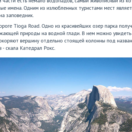
 части есть немало водопадов, самый живописный из кот
ные имена. Одним из излюбленных туристами мест являетс
на заповедник.
оге Tioga Road. Одно из красивейших озер парка получил
ающей природы на водной глади. В нем можно увидеть 
окоряют вершину отдельно стоящей колонны под назван
- скала Катедрал Рокс.