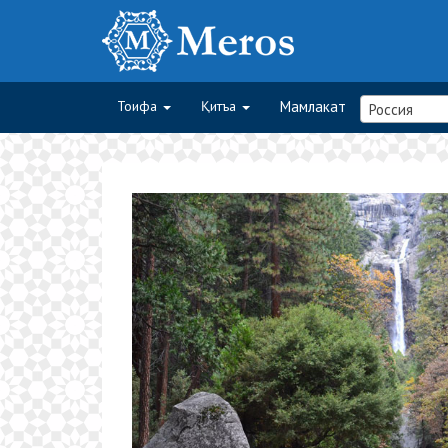
Тоифа
Қитъа
Мамлакат
Россия