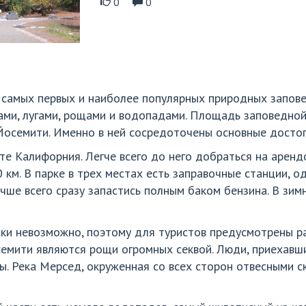
0
0
 самых первых и наиболее популярных природных запов
ми, лугами, рощами и водопадами. Площадь заповедной 
Йосемити. Именно в ней сосредоточены основные досто
те Калифорния. Легче всего до него добраться на аренд
 км. В парке в трех местах есть заправочные станции, о
чше всего сразу запастись полным баком бензина. В зим
ски невозможно, поэтому для туристов предусмотрены р
емити являются рощи огромных секвой. Люди, приехавши
. Река Мерсед, окруженная со всех сторон отвесными с