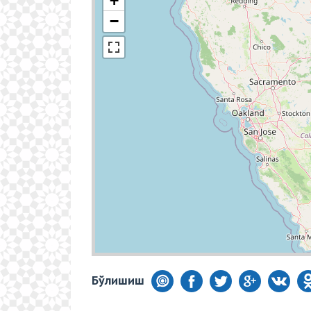
+
−
Бўлишиш